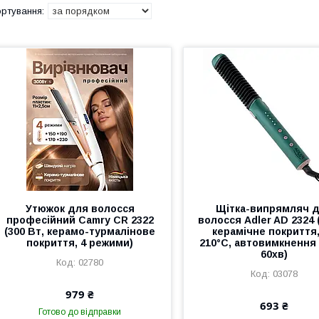
Утюжок для волосся
Щітка-випрямляч 
професійний Camry CR 2322
волосся Adler AD 2324 
(300 Вт, керамо-турмалінове
керамічне покриття
покриття, 4 режими)
210°С, автовимкнення
60хв)
02780
03078
979 ₴
693 ₴
Готово до відправки