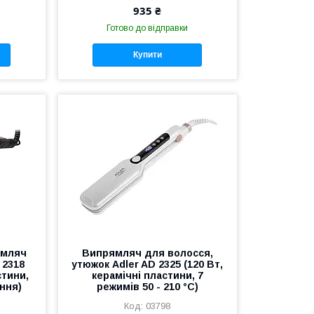
935 ₴
Готово до відправки
Купити
ямляч
Випрямляч для волосся,
 2318
утюжок Adler AD 2325 (120 Вт,
стини,
керамічні пластини, 7
ння)
режимів 50 - 210 °C)
03798