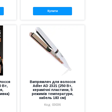
Купити
лосся
Випрямляч для волосся
0 Вт,
Adler AD 2321 (250 Вт,
я,
керамічні пластини, 5
ивка)
режимів температури,
кабель 183 см)
03036