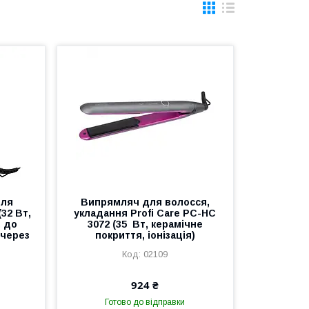
для
Випрямляч для волосся,
(32 Вт,
укладання Profi Care PC-HC
, до
3072 (35 Вт, керамічне
 через
покриття, іонізація)
02109
924 ₴
Готово до відправки