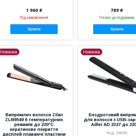
1 960 ₴
789 ₴
Під замовлення
Готово до відправки
Купити
Купити
Новинка
Новинка
Випрямляч волосся Zilan
Бездротовий випря
ZLN9549 6 температурних
для волосся з USB-за
режимів до 220°C
Adler AD 2327 до 22
кератинове покриття
04049
дисплей плаваючі пластини