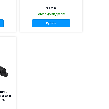
787 ₴
Готово до відправки
Купити
мляч
рядкою
0 °C