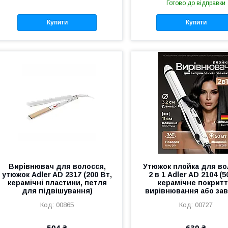
Готово до відправки
Купити
Купити
Вирівнювач для волосся,
Утюжок плойка для во
утюжок Adler AD 2317 (200 Вт,
2 в 1 Adler AD 2104 (5
керамічні пластини, петля
керамічне покритт
для підвішування)
вирівнювання або зав
00865
00727
504 ₴
630 ₴