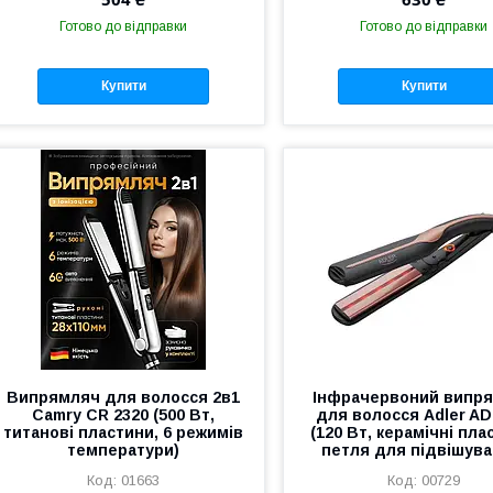
Готово до відправки
Готово до відправки
Купити
Купити
Випрямляч для волосся 2в1
Інфрачервоний випр
Camry CR 2320 (500 Вт,
для волосся Adler AD
титанові пластини, 6 режимів
(120 Вт, керамічні пла
температури)
петля для підвішува
01663
00729