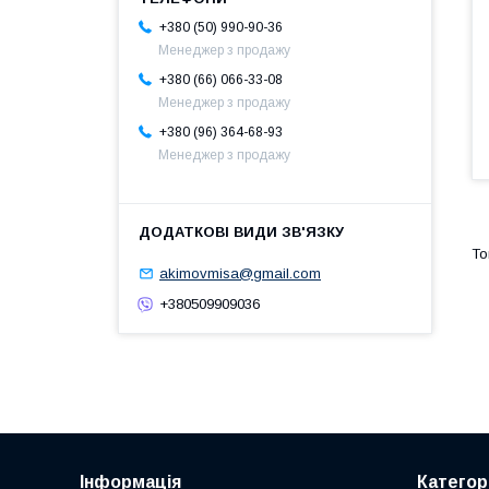
+380 (50) 990-90-36
Менеджер з продажу
+380 (66) 066-33-08
Менеджер з продажу
+380 (96) 364-68-93
Менеджер з продажу
akimovmisa@gmail.com
+380509909036
Інформація
Категорі