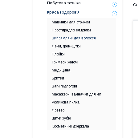
Побутова техніка
Краса і здоров'я
Машинки для стрижки
Простирадло ел.грілки
Випрямлячі для волосся
Фени, фен-щітки
Плойки
Тримери жіночі
Медицина
Бритви
Ваги підлогові
Масажери, ванначки для ніг
Роликова пилка
Фрезер
Щітки зубні
Косметичні дзеркала