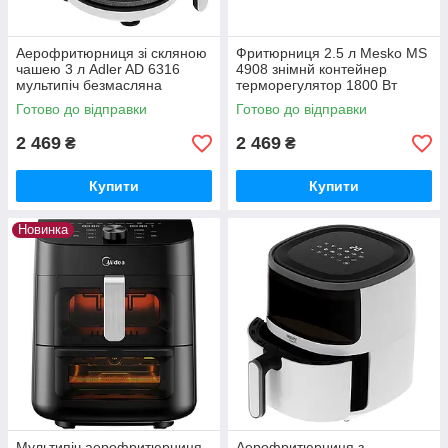
Аерофритюрниця зі скляною
Фритюрниця 2.5 л Mesko MS
чашею 3 л Adler AD 6316
4908 знімнй контейнер
мультипіч безмасляна
терморегулятор 1800 Вт
аерогриль без жиру 1400 Вт​
Готово до відправки
Готово до відправки
2 469
2 469
₴
₴
Купити
Купити
Новинка
Мультипіч аерофритюрниця
Аерофритюрниця з