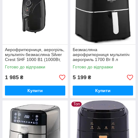
Аерофритюрниця, аерогріль,
Безмасляна
мультипіч безмасляна Silver
аерофритюрниця мультипіч
Crest SHF 1000 B1 (1000Вт,
аерогриль 1700 Вт 8 л
1.6л)
відкладений старт Mozano
Готово до відправки
Готово до відправки
AGD/FRY/02#SRE
1 985
5 199
₴
₴
Купити
Купити
Топ