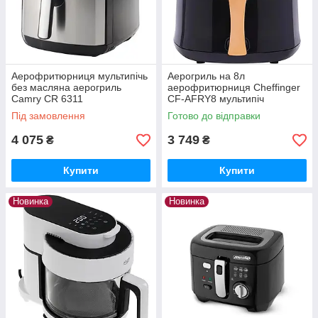
Аерофритюрниця мультипічь
Аерогриль на 8л
без масляна аерогриль
аерофритюрниця Cheffinger
Camry CR 6311
CF-AFRY8 мультипіч
безмасляна сенсорне
Під замовлення
Готово до відправки
управління
4 075
3 749
₴
₴
Купити
Купити
Новинка
Новинка