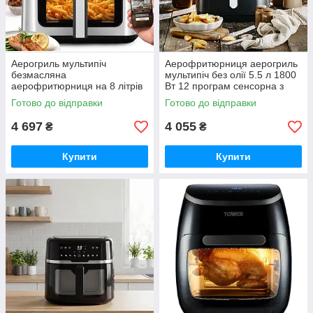
Аерогриль мультипіч
Аерофритюрниця аерогриль
безмасляна
мультипіч без олії 5.5 л 1800
аерофритюрниця на 8 літрів
Вт 12 програм сенсорна з
з WiFi
дисплеєм 80–200°C (04121)
Готово до відправки
Готово до відправки
4 697
4 055
₴
₴
Купити
Купити