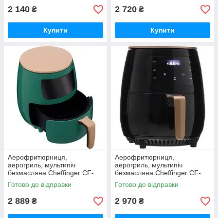
2 140
2 720
₴
₴
Купити
Купити
Аерофритюрниця,
Аерофритюрниця,
аерогриль, мультипіч
аерогриль, мультипіч
безмасляна Cheffinger CF-
безмасляна Cheffinger CF-
AFRY4.5 (1400 Вт, 4.5 л, 8
AFRY4.5 (1400 Вт, 4.5 л, 8
Готово до відправки
Готово до відправки
програм)
програм)
2 889
2 970
₴
₴