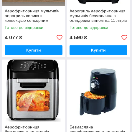
Аерофритюрниця мультипіч
Аерогриль аерофритюрниця
аерогриль велика з
мультипіч безмасляна з
конвекцією сенсорним
оглядовим вікном на 11 літрів
керуванням та об’ємом 8 л
Готово до відправки
Готово до відправки
(04122)
4 077
4 590
₴
₴
Купити
Купити
Аерофритюрниця
Безмасляна
безмасляна, мультипіч
аерофритюрниця, мультипіч,