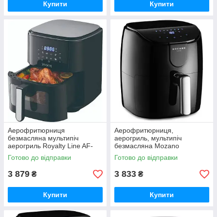
Купити
Купити
Аерофритюрниця
Аерофритюрниця,
безмасляна мультипіч
аерогриль, мультипіч
аерогриль Royalty Line AF-
безмасляна Mozano
5408
AGD/FRY/01#SRE (1500 Вт, 4
Готово до відправки
Готово до відправки
л, 8 авто програм)
3 879
3 833
₴
₴
Купити
Купити