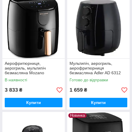
Аерофритюрниця,
Мультипіч, аерогриль,
аерогриль, мультипіч
аерофритюрниця
безмасляна Mozano
безмасляна Adler AD 6312
AGD/FRY/01#ZLO (1500 Вт, 4
(2,5 л, 1600 Вт, чорна)
В наявності
Готово до відправки
л, 8 авто програм)
3 833
1 659
₴
₴
Купити
Купити
Новинка