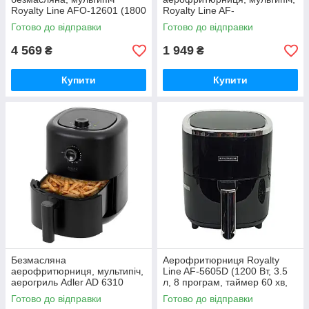
Royalty Line AFO-12601 (1800
Royalty Line AF-
Вт, чаша 12 л, таймер 90хв,
1000.643.18.SB (2200 Вт,
Готово до відправки
Готово до відправки
до 200°C)
чаша 3 л, таймер 30хв)
4 569
1 949
₴
₴
Купити
Купити
Безмасляна
Аерофритюрниця Royalty
аерофритюрниця, мультипіч,
Line AF-5605D (1200 Вт, 3.5
аерогриль Adler AD 6310
л, 8 програм, таймер 60 хв,
(2200 Вт, чаша 3 л, таймер
антипригарне покриття)
Готово до відправки
Готово до відправки
30хв, до 200°C)