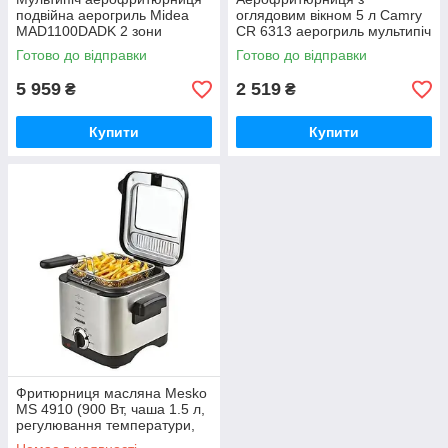
подвійна аерогриль Midea
оглядовим вікном 5 л Camry
MAD1100DADK 2 зони
CR 6313 аерогриль мультипіч
приготування 10 програм
12 програм
Готово до відправки
Готово до відправки
управління з телефону
5 959
2 519
₴
₴
Купити
Купити
Фритюрниця масляна Mesko
MS 4910 (900 Вт, чаша 1.5 л,
регулювання температури,
нержавіюча сталь)