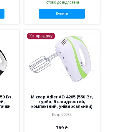
Готово до відправки
Купити
Хіт продажу
50 Вт,
Міксер Adler AD 4205 (550 Вт,
ей,
турбо, 5 швидкостей,
гачки
компактний, універсальний)
00572
789 ₴