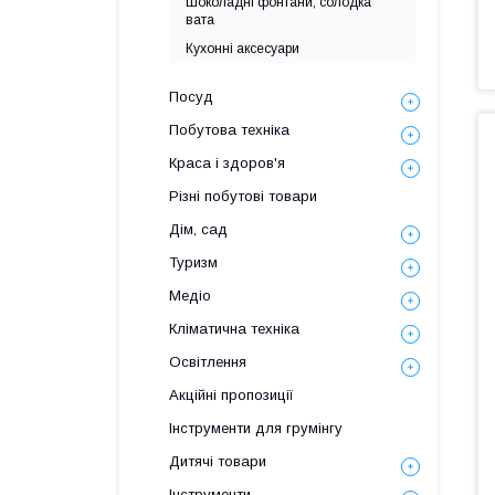
Шоколадні фонтани, солодка
вата
Кухонні аксесуари
Посуд
Побутова техніка
Краса і здоров'я
Різні побутові товари
Дім, сад
Туризм
Медіо
Кліматична техніка
Освітлення
Акційні пропозиції
Інструменти для грумінгу
Дитячі товари
Інструменти