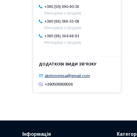
+380 (50) 990-90-36
Менеджер з продажу
+380 (66) 066-33-08
Менеджер з продажу
+380 (96) 364-68-93
Менеджер з продажу
akimovmisa@gmail.com
+380509909036
Інформація
Категорі