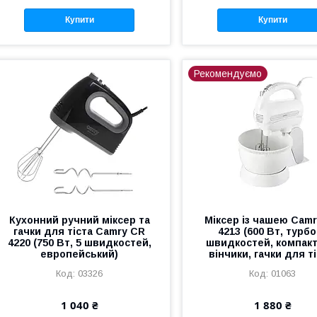
Купити
Купити
Рекомендуємо
Кухонний ручний міксер та
Міксер із чашею Сam
гачки для тіста Camry CR
4213 (600 Вт, турбо
4220 (750 Вт, 5 швидкостей,
швидкостей, компакт
европейський)
вінчики, гачки для ті
03326
01063
1 040 ₴
1 880 ₴