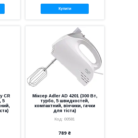
Купити
ry CR
Міксер Adler AD 4201 (300 Вт,
, 5
турбо, 5 швидкостей,
ний,
компактний, вінчики, гачки
ста)
для тіста)
00581
789 ₴