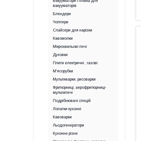
Вакууматори і плівка для
вакууматорів
Блендери
Чоппери
Слайсери для нарізки
Кавомолки
Мікрохвильові печі
Духовки
Плити електричні , газові
М'ясорубки
Мультиварки, рисоварки
Фритюрниці, аерофритюрниці-
мультипечі
Подрібнювачі спецій
Лопатки кухонні
Кавоварки
Льодогенератори
Кухонне різне