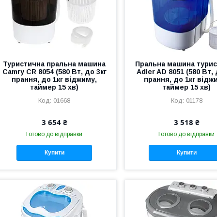
Туристична пральна машина
Пральна машина тури
Camry CR 8054 (580 Вт, до 3кг
Adler AD 8051 (580 Вт, 
прання, до 1кг віджиму,
прання, до 1кг відж
таймер 15 хв)
таймер 15 хв)
01668
01178
3 654 ₴
3 518 ₴
Готово до відправки
Готово до відправки
Купити
Купити