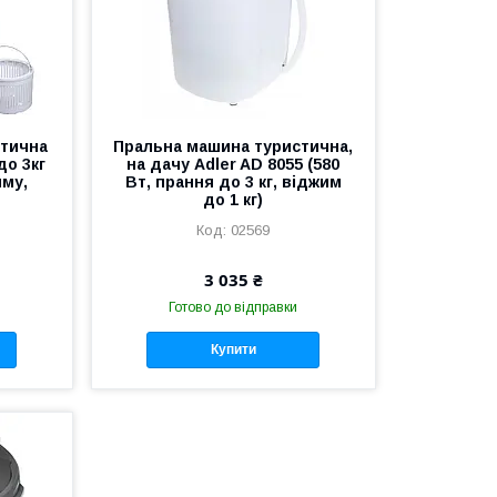
стична
Пральна машина туристична,
до 3кг
на дачу Adler AD 8055 (580
иму,
Вт, прання до 3 кг, віджим
до 1 кг)
02569
3 035 ₴
Готово до відправки
Купити