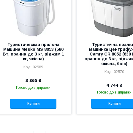
Туристическая пральна
Туристична праль
машина Mesko MS 8053 (580
машинка центрифу
Вт, прання до 3 кг, віджим 1
Camry CR 8052 (630 
кг, якісна)
прання до 3 кг, віджим
якісна, біла)
02589
02570
3 865 ₴
4 744 ₴
Готово до відправки
Готово до відправки
Купити
Купити