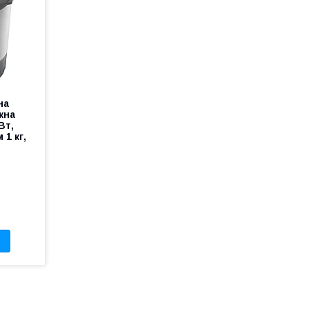
на
жна
Вт,
 1 кг,