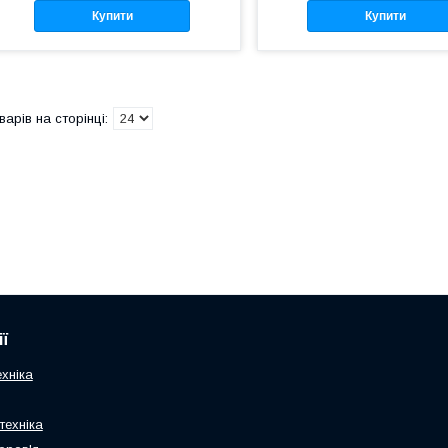
Купити
Купити
ї
хніка
техніка