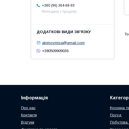
+380 (96) 364-68-93
Менеджер з продажу
akimovmisa@gmail.com
+380509909036
Інформація
Категорі
Про нас
Кухонна те
Контакти
Посуд
Відгуки
Побутова 