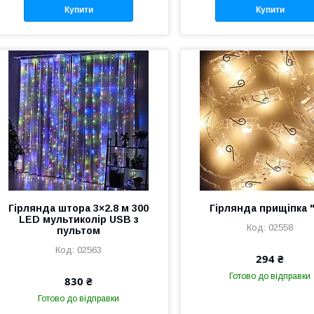
Купити
Купити
Гірлянда штора 3×2.8 м 300
Гірлянда прищіпка 
LED мультиколір USB з
02558
пультом
02563
294 ₴
Готово до відправки
830 ₴
Готово до відправки