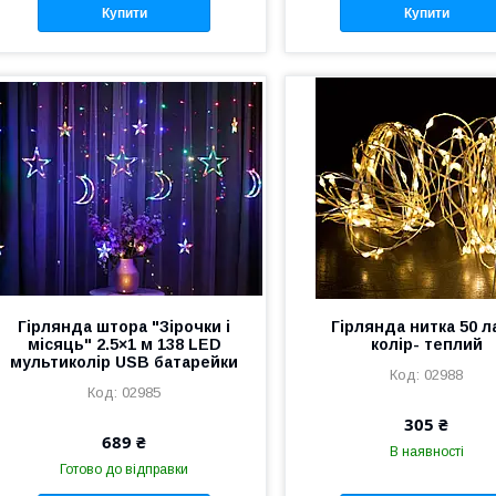
Купити
Купити
Гірлянда штора "Зірочки і
Гірлянда нитка 50 
місяць" 2.5×1 м 138 LED
колір- теплий
мультиколір USB батарейки
02988
02985
305 ₴
689 ₴
В наявності
Готово до відправки