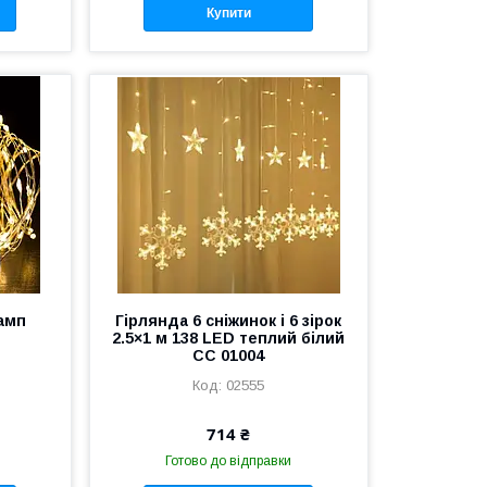
Купити
ламп
Гірлянда 6 сніжинок і 6 зірок
2.5×1 м 138 LED теплий білий
СС 01004
02555
714 ₴
Готово до відправки