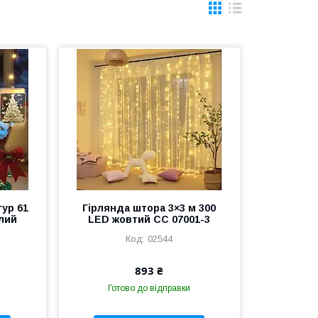
гур 61
Гірлянда штора 3×3 м 300
ілий
LED жовтий СС 07001-3
02544
893 ₴
Готово до відправки