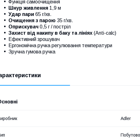
Функція самоочищення
Шнур живлення
1,9 м
Удар пари
65 г/хв.
Очищення з парою
35 г/хв.
Оприскувач
0,5 г / постріл
Захист від накипу в баку та лініях
(Anti-calc)
Ефективний зрошувач
Ергономічна ручка регулювання температури
Зручна гумова ручка
арактеристики
Основні
иробник
Adler
ип
Побутово