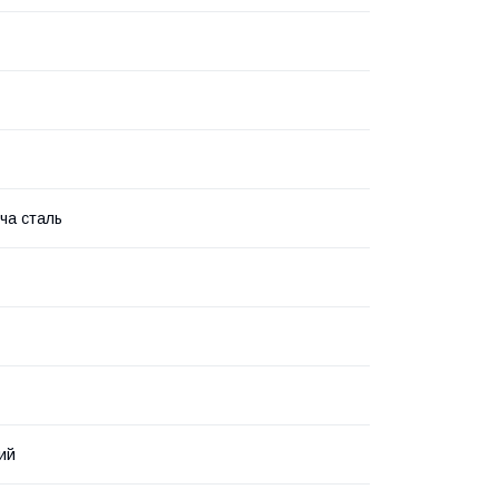
ча сталь
ий