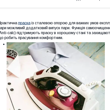
Практична
праска
із сталевою опорою для важких умов експлу
ари можливий додатковий випуск пари. Функція самоочищення
Anti-calc) підтримують праску в хорошому стані та захищают
що робить прасування комфортним.