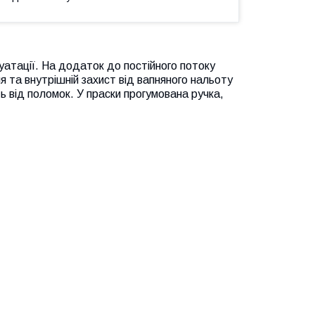
атації. На додаток до постійного потоку
 та внутрішній захист від вапняного нальоту
ь від поломок. У праски прогумована ручка,