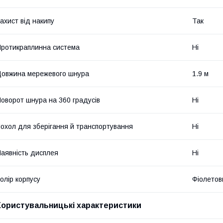
ахист від накипу
Так
ротикраплинна система
Ні
овжина мережевого шнура
1.9 м
оворот шнура на 360 градусів
Ні
охол для зберігання й транспортування
Ні
аявність дисплея
Ні
олір корпусу
Фіолетов
Користувальницькі характеристики