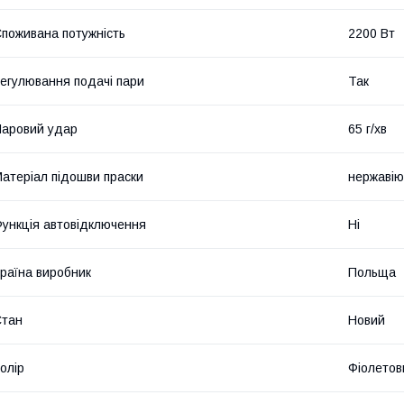
поживана потужність
2200 Вт
егулювання подачі пари
Так
аровий удар
65 г/хв
атеріал підошви праски
нержавію
ункція автовідключення
Ні
раїна виробник
Польща
Стан
Новий
олір
Фіолетов