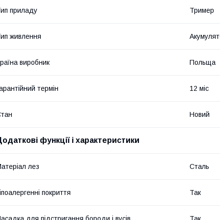
ип приладу
Тример
ип живлення
Акумулят
раїна виробник
Польща
арантійний термін
12 міс
Стан
Новий
Додаткові функції і характеристики
атеріал лез
Сталь
іпоалергенні покриття
Так
асадка для підстригання бороди і вусів
Так