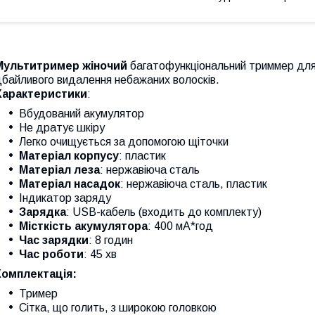
Мультитример жіночий
багатофункціональний триммер для о
байливого видалення небажаних волосків.
Характеристики
:
Вбудований акумулятор
Не дратує шкіру
Легко очищується за допомогою щіточки
Матеріал корпусу
: пластик
Матеріал леза
: нержавіюча сталь
Матеріал насадок
: нержавіюча сталь, пластик
Індикатор заряду
Зарядка
: USB-кабель (входить до комплекту)
Місткість акумулятора
: 400 мА*год
Час зарядки
: 8 годин
Час роботи
: 45 хв
Комплектація:
Тример
Сітка, що голить, з широкою головкою