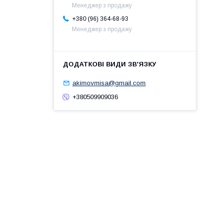
Менеджер з продажу
+380 (96) 364-68-93
Менеджер з продажу
akimovmisa@gmail.com
+380509909036