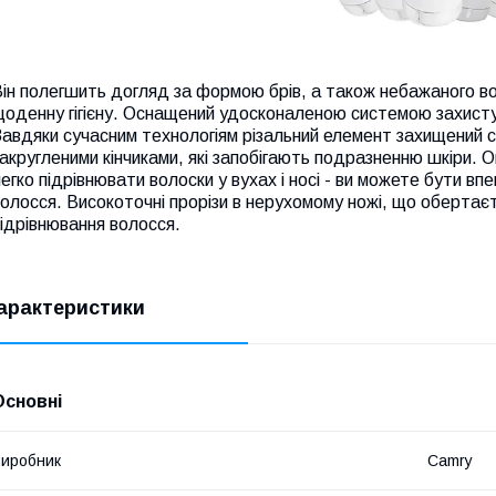
ін полегшить догляд за формою брів, а також небажаного во
оденну гігієну. Оснащений удосконаленою системою захисту в
авдяки сучасним технологіям різальний елемент захищений с
акругленими кінчиками, які запобігають подразненню шкіри.
егко підрівнювати волоски у вухах і носі - ви можете бути в
олосся. Високоточні прорізи в нерухомому ножі, що обертає
ідрівнювання волосся.
арактеристики
Основні
иробник
Camry