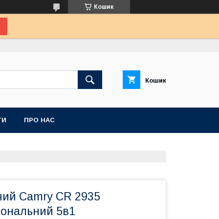
Кошик
Кошик
ТИ
ПРО НАС
чий Camry CR 2935
іональний 5в1