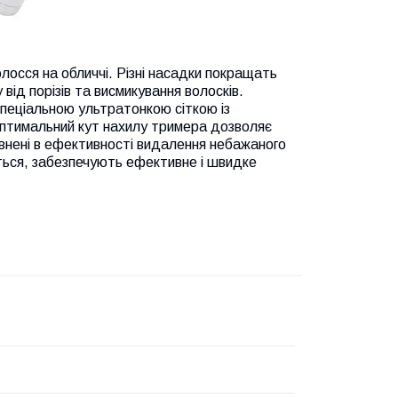
лосся на обличчі. Різні насадки покращать
ід порізів та висмикування волосків.
пеціальною ультратонкою сіткою із
 Оптимальний кут нахилу тримера дозволяє
певнені в ефективності видалення небажаного
ться, забезпечують ефективне і швидке