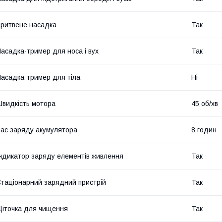
ритвене насадка
Так
асадка-тример для носа і вух
Так
асадка-тример для тіла
Ні
видкість мотора
45 об/хв
ас заряду акумулятора
8 годин
ндикатор заряду елементів живлення
Так
таціонарний зарядний пристрій
Так
іточка для чищення
Так