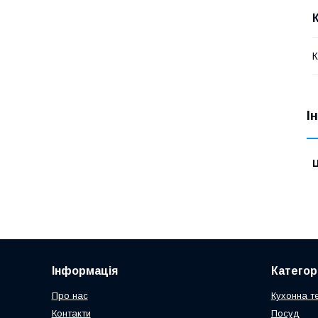
К
І
Ц
Інформація
Категорі
Про нас
Кухонна те
Контакти
Посуд