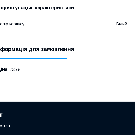
Користувацькі характеристики
олір корпусу
Білий
нформація для замовлення
іна:
735 ₴
ї
хніка