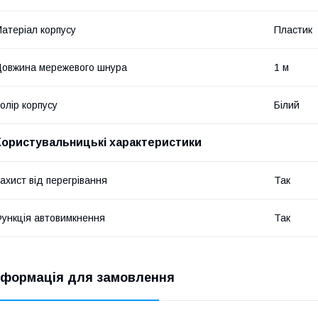
атеріал корпусу
Пластик
овжина мережевого шнура
1 м
олір корпусу
Білий
Користувальницькі характеристики
ахист від перегрівання
Так
ункція автовимкнення
Так
нформація для замовлення