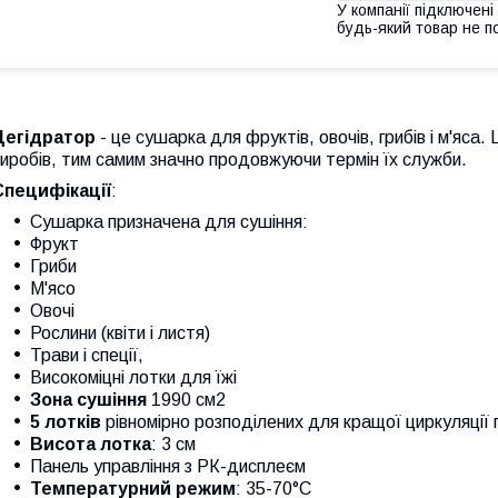
У компанії підключені
будь-який товар не п
Дегідратор
- це сушарка для фруктів, овочів, грибів і м'яса
иробів, тим самим значно продовжуючи термін їх служби.
Специфікації
:
Сушарка призначена для сушіння:
Фрукт
Гриби
М'ясо
Овочі
Рослини (квіти і листя)
Трави і спеції,
Високоміцні лотки для їжі
Зона сушіння
1990 см2
5 лотків
рівномірно розподілених для кращої циркуляції 
Висота лотка
: 3 см
Панель управління з РК-дисплеєм
Температурний режим
: 35-70°С