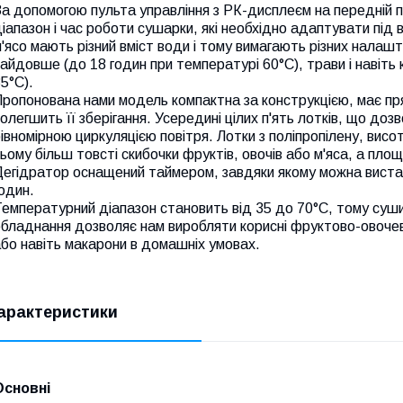
За допомогою пульта управління з РК-дисплеєм на передній
іапазон і час роботи сушарки, які необхідно адаптувати під ви
'ясо мають різний вміст води і тому вимагають різних налаш
айдовше (до 18 годин при температурі 60°С), трави і навіть
5°С).
ропонована нами модель компактна за конструкцією, має пря
олегшить її зберігання. Усередині цілих п'ять лотків, що до
івномірною циркуляцією повітря. Лотки з поліпропілену, висо
ьому більш товсті скибочки фруктів, овочів або м'яса, а площ
егідратор оснащений таймером, завдяки якому можна вистави
годин.
емпературний діапазон становить від 35 до 70°С, тому суш
бладнання дозволяє нам виробляти корисні фруктово-овочеві 
бо навіть макарони в домашніх умовах.
арактеристики
Основні