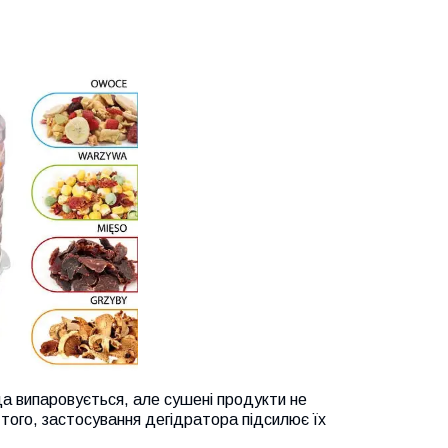
да випаровується, але сушені продукти не
м того, застосування дегідратора підсилює їх