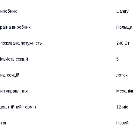
иробник
Camry
раїна виробник
Польща
поживана потужність
240 Вт
ількість секцій
5
ид секцій
лоток
ип управління
Механічн
арантійний термін
12 міс
Стан
Новий