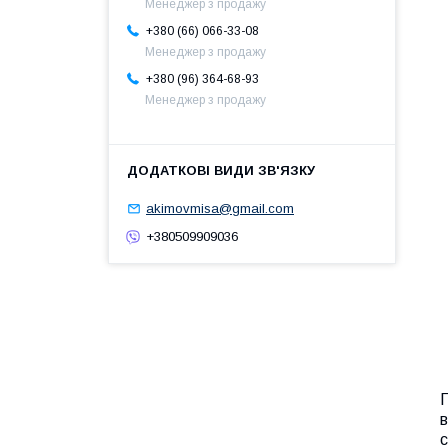
Менеджер з продажу
+380 (66) 066-33-08
Менеджер з продажу
+380 (96) 364-68-93
Менеджер з продажу
akimovmisa@gmail.com
+380509909036
П
в
с