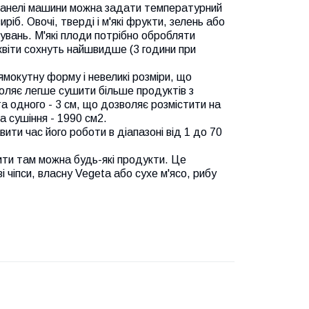
 панелі машини можна задати температурний
ріб. Овочі, тверді і м'які фрукти, зелень або
тувань. М'які плоди потрібно обробляти
 квіти сохнуть найшвидше (3 години при
мокутну форму і невеликі розміри, що
зволяє легше сушити більше продуктів з
та одного - 3 см, що дозволяє розмістити на
а сушіння - 1990 см2.
ти час його роботи в діапазоні від 1 до 70
ити там можна будь-які продукти. Це
чіпси, власну Vegeta або сухе м'ясо, рибу