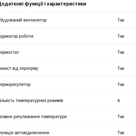
Додаткові функції і характеристики
будований вентилятор
Так
ндикатор роботи
Так
ермостат
Так
ахист від перегріву
Так
ерморегулятор
Так
ількість температурних режимів
4
лавне регулювання температури
Так
ункція автовідключення
Так