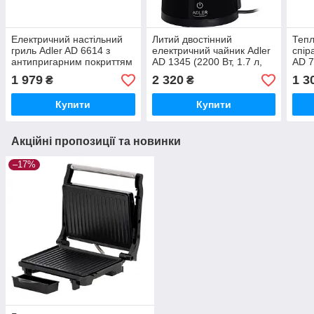
Електричний настільний
Литий двостінний
Тепл
гриль Adler AD 6614 з
електричний чайник Adler
спір
антипригарним покриттям
AD 1345 (2200 Вт, 1.7 л,
AD 7
плоским і рифленою
стильний, регулювання
комп
1 979
2 320
1 3
₴
₴
платфомою 3000 Вт
температури)
Купити
Купити
Акційні пропозиції та новинки
–17%