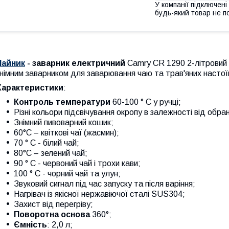
У компанії підключені
будь-який товар не п
Чайник
- заварник електричний
Camry CR 1290 2-літровий
німним заварником для заварювання чаю та трав'яних настої
Характеристики
:
Контроль температури
60-100 ° С у ручці;
Різні кольори підсвічування окропу в залежності від обр
Знімний пивоварний кошик;
60°C – квіткові чаї (жасмин);
70 ° C - білий чай;
80°C – зелений чай;
90 ° C - червоний чай і трохи кави;
100 ° C - чорний чай та улун;
Звуковий сигнал під час запуску та після варіння;
Нагрівач із якісної нержавіючої сталі SUS304;
Захист від перегріву;
Поворотна основа
360°;
Ємність
: 2,0 л;