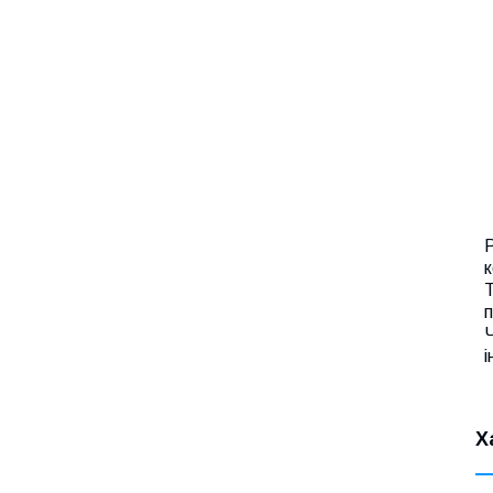
Р
к
Т
п
Ч
і
Х