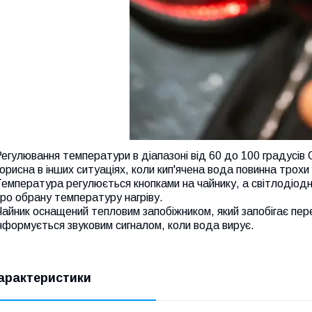
егулювання температури в діапазоні від 60 до 100 градусів С
орисна в інших ситуаціях, коли кип'ячена вода повинна трох
емпература регулюється кнопками на чайнику, а світлодіодн
ро обрану температуру нагріву.
айник оснащений тепловим запобіжником, який запобігає пере
нформується звуковим сигналом, коли вода вирує.
арактеристики