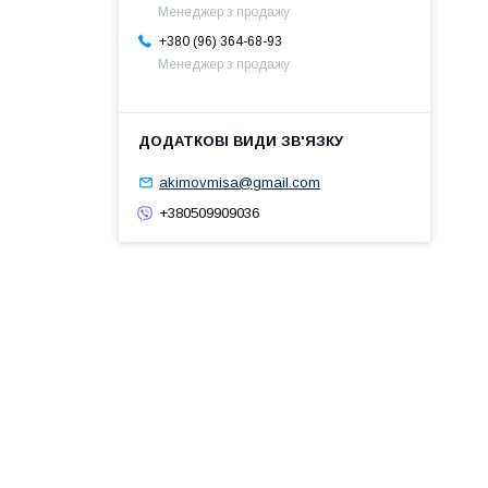
Менеджер з продажу
+380 (96) 364-68-93
Менеджер з продажу
akimovmisa@gmail.com
+380509909036