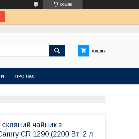
Кошик
Кошик
ТИ
ПРО НАС
 скляний чайник з
amry CR 1290 (2200 Вт, 2 л,