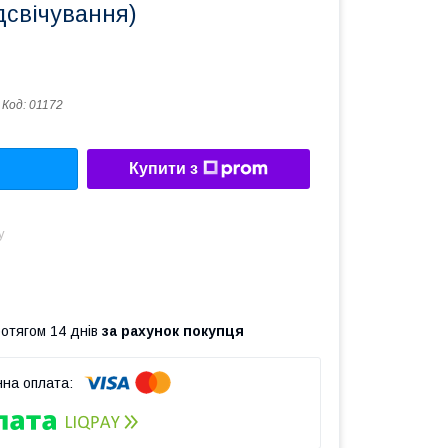
дсвічування)
Код:
01172
Купити з
у
ротягом 14 днів
за рахунок покупця