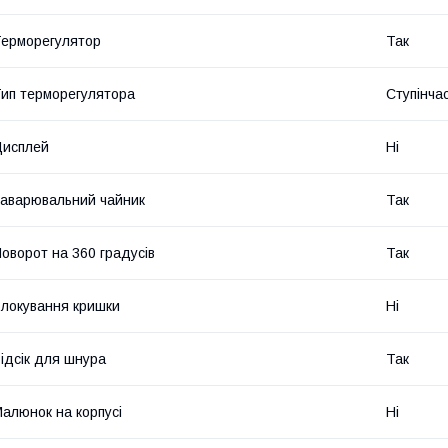
ерморегулятор
Так
ип терморегулятора
Ступінча
Дисплей
Ні
аварювальний чайник
Так
оворот на 360 градусів
Так
локування кришки
Ні
ідсік для шнура
Так
алюнок на корпусі
Ні