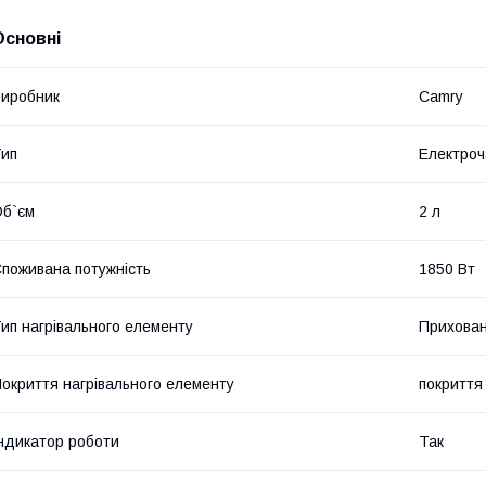
Основні
иробник
Camry
ип
Електроч
б`єм
2 л
поживана потужність
1850 Вт
ип нагрівального елементу
Прихован
окриття нагрівального елементу
покриття 
ндикатор роботи
Так