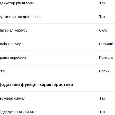
ндикатор рівня води
Так
ункція автовідключення
Так
атеріал корпусу
Скло
олір корпусу
Нержавію
раїна виробник
Польща
Стан
Новий
Додаткові функції і характеристики
вуковий сигнал
Так
ідсвічування чайника
Так