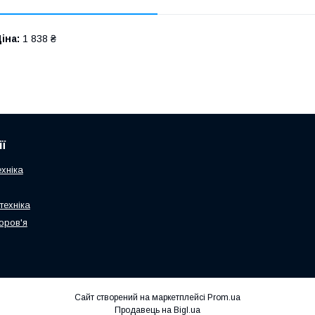
іна:
1 838 ₴
ї
хніка
техніка
оров'я
Сайт створений на маркетплейсі
Prom.ua
Продавець на Bigl.ua