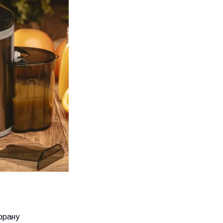
орану