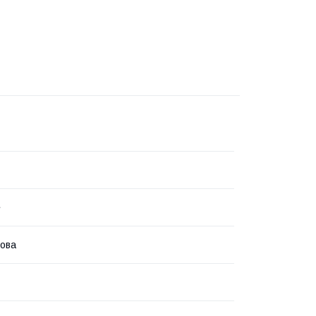
е
ова