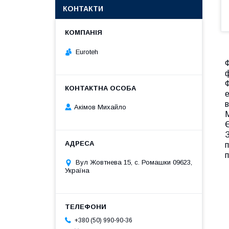
КОНТАКТИ
Euroteh
Ф
ф
Ф
е
Акімов Михайло
М
Є
З
п
п
Вул Жовтнева 15, с. Ромашки 09623,
Україна
+380 (50) 990-90-36