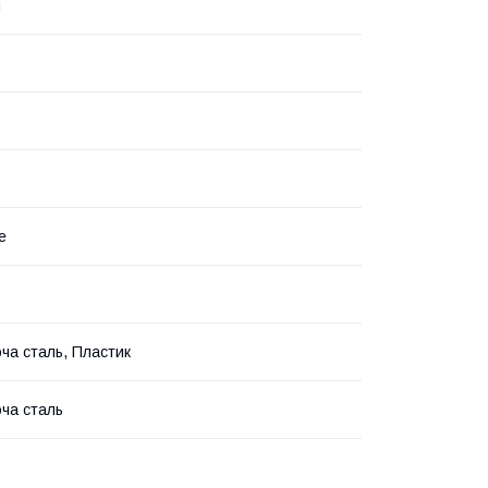
й
е
ча сталь, Пластик
ча сталь