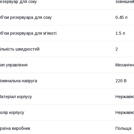
езервуар для соку
зовнішні
б'єм резервуара для соку
0.45 л
б'єм резервуара для м'якоті
1.5 л
ількість швидкостей
2
ип управління
Механічн
омінальна напруга
220 В
атеріал корпусу
Нержавію
олір корпусу
Нержавію
раїна виробник
Польща