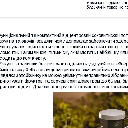
У компанії підключені
будь-який товар не п
ункціональний та компактний відцентровий соковитискач пот
руктів та овочів, завдяки чому допомагає забезпечити здоро
ільтрування здійснюється через тонкий сітчастий фільтр із н
лементи. Таким чином, тільки сік, який містить найбільшу кіл
входить до комплекту.
'якуш та залишки без кісточок поділяють у другий контейнер
мність соку 0,45 л оснащена кришкою, яка запобігає неконт
авдяки запобіжнику не можна увімкнути неправильно зібрани
риготувати фруктові та овочеві соки діаметром до 65 мм, бі
ристрій подачі. Для більшої зручності компоненти соковижи