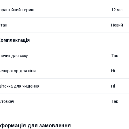
арантійний термін
12 міс
Стан
Новий
Комплектація
лечик для соку
Так
епаратор для піни
Ні
іточка для чищення
Ні
Штовхач
Так
нформація для замовлення