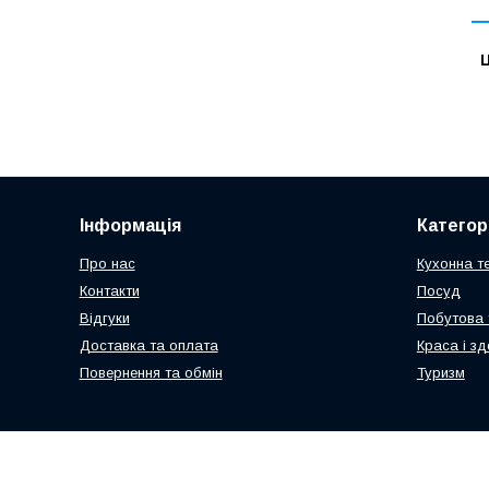
Ц
Інформація
Категорі
Про нас
Кухонна те
Контакти
Посуд
Відгуки
Побутова 
Доставка та оплата
Краса і зд
Повернення та обмін
Туризм