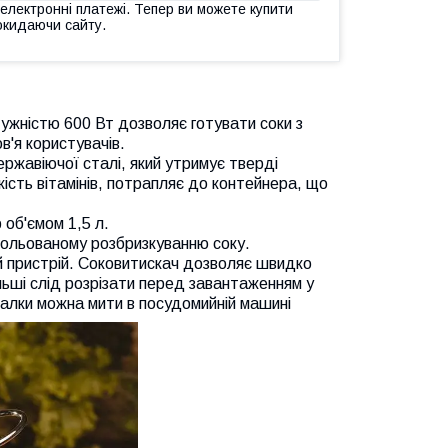
 електронні платежі. Тепер ви можете купити
окидаючи сайту.
ужністю 600 Вт дозволяє готувати соки з
в'я користувачів.
ержавіючої сталі, який утримує тверді
ькість вітамінів, потрапляє до контейнера, що
 об'ємом 1,5 л.
рольованому розбризкуванню соку.
й пристрій. Соковитискач дозволяє швидко
льші слід розрізати перед завантаженням у
малки можна мити в посудомийній машині