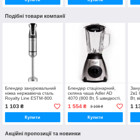
Подібні товари компанії
Блендер занурювальний
Блендер стаціонарний,
Зан
ніжка нержавіюча сталь
скляна чаша Adler AD
2в1 
Royalty Line ESTM-800.
4070 (800 Вт, 5 швидкості,
Вт, 
743.2 (800 Вт, 20
ножі нержавіюча сталь,
швид
1 103
1 554
1 1
₴
₴
3 108 ₴
швидкостей, турбо)
чаша 1.5 л)
нерж
Купити
Купити
Акційні пропозиції та новинки