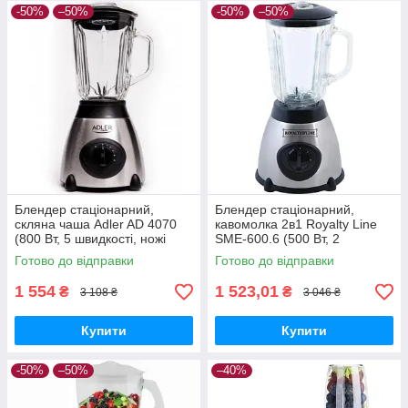
-50%
–50%
-50%
–50%
Блендер стаціонарний,
Блендер стаціонарний,
скляна чаша Adler AD 4070
кавомолка 2в1 Royalty Line
(800 Вт, 5 швидкості, ножі
SME-600.6 (500 Вт, 2
нержавіюча сталь, чаша 1.5
швидкості, чаша 1.5 л)
Готово до відправки
Готово до відправки
л)
1 554
1 523,01
₴
₴
3 108 ₴
3 046 ₴
Купити
Купити
-50%
–50%
–40%