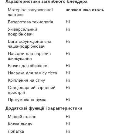
Характеристики заглибного блендера
Матеріал занурюваної
нержавіюча сталь
частини
Бездротова технологія
Ні
Універсальний
Ні
подрібнювач
Багатофункціональна
Ні
чаша-подрібнювач
Насадки для нарізки і
Ні
шинкування
Вінчик для збивання
Ні
Насадка для замісу тіста
Ні
Кріплення на стіну
Ні
Стаціонарний зарядний
Ні
пристрій
Прогумована ручка
Ні
Додаткові функції і характеристики
Мірний стакан
Ні
Колка льоду
Ні
Лопатка
Ні