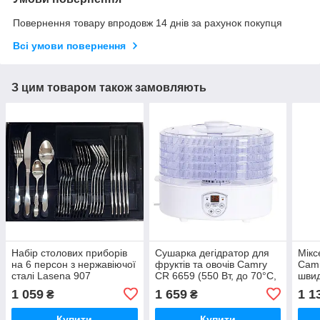
Повернення товару впродовж 14 днів за рахунок покупця
Всі умови повернення
З цим товаром також замовляють
Набір столових приборів
Сушарка дегідратор для
Мікс
на 6 персон з нержавіючої
фруктів та овочів Camry
Camr
сталі Lasena 907
CR 6659 (550 Вт, до 70°С,
швид
автоматична, 5 лотків)
стал
1 059
1 659
1 1
₴
₴
Купити
Купити