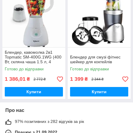
Блендер, кавомолка 2в1
Topmatic SM-400G.1WG (400
Блендер для смузі фітнес
Вт, скляна чаша 1.5 л, 4
шейкер для коктейлів
швидкості, імтульс режим)
Готово до відправки
Готово до відправки
1 386,01
1 399
₴
₴
2 772 ₴
2 344 ₴
Купити
Купити
Про нас
97% позитивних з 282 відгуків за рік
Працює з 21.09.2022