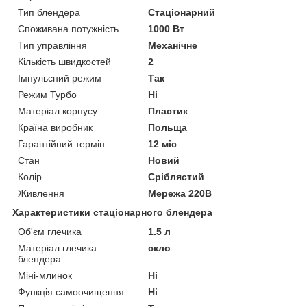
Тип блендера
Стаціонарний
Споживана потужність
1000 Вт
Тип управління
Механічне
Кількість швидкостей
2
Імпульсний режим
Так
Режим Турбо
Ні
Матеріал корпусу
Пластик
Країна виробник
Польща
Гарантійний термін
12 міс
Стан
Новий
Колір
Сріблястий
Живлення
Мережа 220В
Характеристики стаціонарного блендера
Об'єм глечика
1.5 л
Матеріал глечика
скло
блендера
Міні-млинок
Ні
Функція самоочищення
Ні