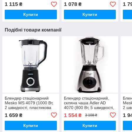
швидкостей, турбо)
покриття, компактна)
холо
1 115
1 078
1 7
₴
₴
анти
Купити
Купити
Подібні товари компанії
Блендер стаціонарний
Блендер стаціонарний,
Блен
Mesko MS 4079 (1000 Вт,
скляна чаша Adler AD
Mesk
2 швидкості, пластикова
4070 (800 Вт, 5 швидкості,
2 шв
чаша 1.8л)
ножі нержавіюча сталь,
1.5 л
1 659
1 554
1 9
₴
₴
3 108 ₴
чаша 1.5 л)
Купити
Купити