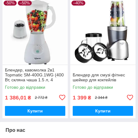
-50%
–50%
–40%
Блендер, кавомолка 2в1
Topmatic SM-400G.1WG (400
Блендер для смузі фітнес
Вт, скляна чаша 1.5 л, 4
шейкер для коктейлів
швидкості, імтульс режим)
Готово до відправки
Готово до відправки
1 386,01
1 399
₴
₴
2 772 ₴
2 344 ₴
Купити
Купити
Про нас