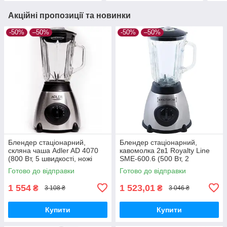
Акційні пропозиції та новинки
-50%
–50%
-50%
–50%
Блендер стаціонарний,
Блендер стаціонарний,
скляна чаша Adler AD 4070
кавомолка 2в1 Royalty Line
(800 Вт, 5 швидкості, ножі
SME-600.6 (500 Вт, 2
нержавіюча сталь, чаша 1.5
швидкості, чаша 1.5 л)
Готово до відправки
Готово до відправки
л)
1 554
1 523,01
₴
₴
3 108 ₴
3 046 ₴
Купити
Купити