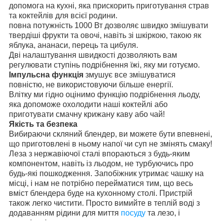
допомога на кухні, яка прискорить приготування страв
та коктейлів для всієї родини.
повна потужність 1000 Вт дозволяє швидко змішувати
твердіші фрукти та овочі, навіть зі шкіркою, такою як
яблука, ананаси, перець та цибуля.
Дві налаштування швидкості дозволяють вам
регулювати ступінь подрібнення їжі, яку ми готуємо.
Імпульсна функція
змушує все змішуватися
повністю, не використовуючи більше енергії.
Влітку ми гідно оцінимо функцію подрібнення льоду,
яка допоможе охолодити наші коктейлі або
приготувати смачну крижану каву або чай!
Якість та безпека
Вибираючи скляний блендер, ви можете бути впевнені,
що приготовлені в ньому напої чи суп не змінять смаку!
Леза з нержавіючої сталі впораються з будь-яким
компонентом, навіть із льодом, не турбуючись про
будь-які пошкодження. Запобіжник утримає чашку на
місці, і нам не потрібно перейматися тим, що весь
вміст блендера буде на кухонному столі. Пристрій
також легко чистити. Просто вимийте в теплій воді з
додаванням рідини для миття
посуду
та лезо, і