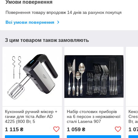
Умови повернення
Повернення товару впродовж 14 днів за рахунок покупця
Всі умови повернення
З цим товаром також замовляють
Кухонний ручний міксер +
Набір столових приборів
Кекс
гачки для тіста Adler AD
на 6 персон з нержавіючої
Cres
4225 (800 Вт, 5
сталі Lasena 907
Вт, 
швидкостей, турбо)
покр
1 115
1 059
1 0
₴
₴