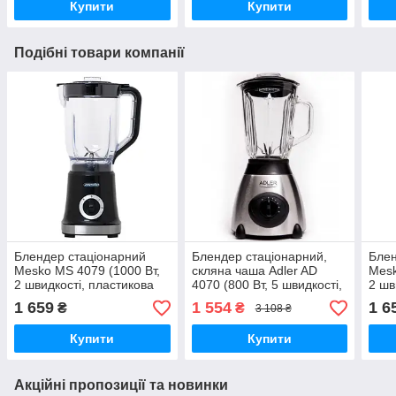
Купити
Купити
Подібні товари компанії
Блендер стаціонарний
Блендер стаціонарний,
Блен
Mesko MS 4079 (1000 Вт,
скляна чаша Adler AD
Mesk
2 швидкості, пластикова
4070 (800 Вт, 5 швидкості,
2 шв
чаша 1.8л)
ножі нержавіюча сталь,
чаш
1 659
1 554
1 6
₴
₴
3 108 ₴
чаша 1.5 л)
Купити
Купити
Акційні пропозиції та новинки