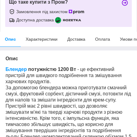
Що таке купити з Пром?
Замовлення під захистом
Доступна доставка
Опис
Характеристики
Доставка
Оплата
Умови п
Опис
Блендер
потужністю 1200 Вт
- це ефективний
пристрій для швидкого подрібнення та змішування
харчових продуктів.
За допомогою блендера можна приготувати смачний
смузі, фруктовий сорбент, дієтичний смузі, потовкти лід
для напоїв та змішати інгредієнти для крем-супу.
Пристрій має 2 рівні швидкості, що дозволяє
змішувати м'які та тверді харчові продукти з різною
інтенсивністю. Крім того, є імпульсна функція, яка
тимчасово збільшує швидкість, що корисно для
змішування твердіших інгредієнтів та подрібнення
льоду. Блендер укомплектований склянкою об'ємом 1,5