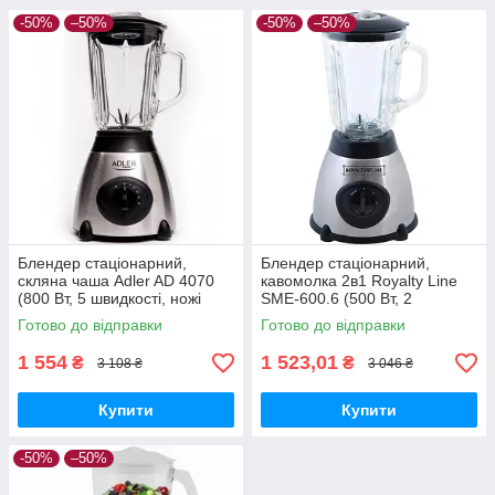
-50%
–50%
-50%
–50%
Блендер стаціонарний,
Блендер стаціонарний,
скляна чаша Adler AD 4070
кавомолка 2в1 Royalty Line
(800 Вт, 5 швидкості, ножі
SME-600.6 (500 Вт, 2
нержавіюча сталь, чаша 1.5
швидкості, чаша 1.5 л)
Готово до відправки
Готово до відправки
л)
1 554
1 523,01
₴
₴
3 108 ₴
3 046 ₴
Купити
Купити
-50%
–50%