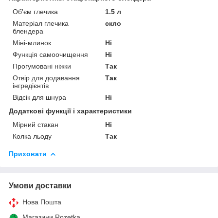
Об'єм глечика
1.5 л
Матеріал глечика
скло
блендера
Міні-млинок
Ні
Функція самоочищення
Ні
Прогумовані ніжки
Так
Отвір для додавання
Так
інгредієнтів
Відсік для шнура
Ні
Додаткові функції і характеристики
Мірний стакан
Ні
Колка льоду
Так
Приховати
Умови доставки
Нова Пошта
Магазини Rozetka