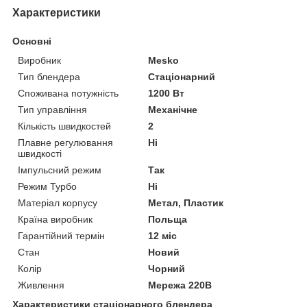
Характеристики
Основні
Виробник
Mesko
Тип блендера
Стаціонарний
Споживана потужність
1200 Вт
Тип управління
Механічне
Кількість швидкостей
2
Плавне регулювання
Ні
швидкості
Імпульсний режим
Так
Режим Турбо
Ні
Матеріал корпусу
Метал, Пластик
Країна виробник
Польща
Гарантійний термін
12 міс
Стан
Новий
Колір
Чорний
Живлення
Мережа 220В
Характеристики стаціонарного блендера