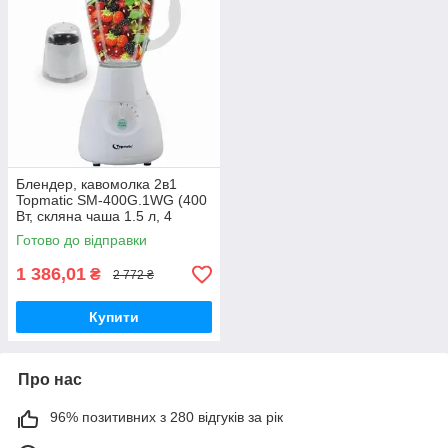
Блендер, кавомолка 2в1
Topmatic SM-400G.1WG (400
Вт, скляна чаша 1.5 л, 4
швидкості, імтульс режим)
Готово до відправки
1 386,01
₴
2 772 ₴
Купити
Про нас
96% позитивних з 280 відгуків за рік