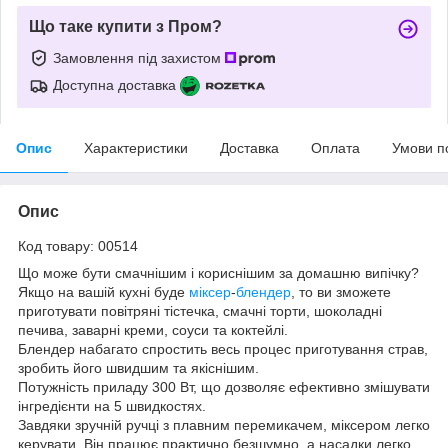
Що таке купити з Пром?
Замовлення під захистом
Доступна доставка
Опис
Характеристики
Доставка
Оплата
Умови п
Опис
Код товару: 00514
Що може бути смачнішим і кориснішим за домашню випічку?
Якщо на вашій кухні буде
міксер
-
блендер
, то ви зможете
приготувати повітряні тістечка, смачні торти, шоколадні
печива, заварні креми, соуси та коктейлі.
Блендер набагато спростить весь процес приготування страв,
зробить його швидшим та якіснішим.
Потужність приладу 300 Вт, що дозволяє ефективно змішувати
інгредієнти на 5 швидкостях.
Завдяки зручній ручці з плавним перемикачем, міксером легко
керувати. Він працює практично безшумно, а насадки легко