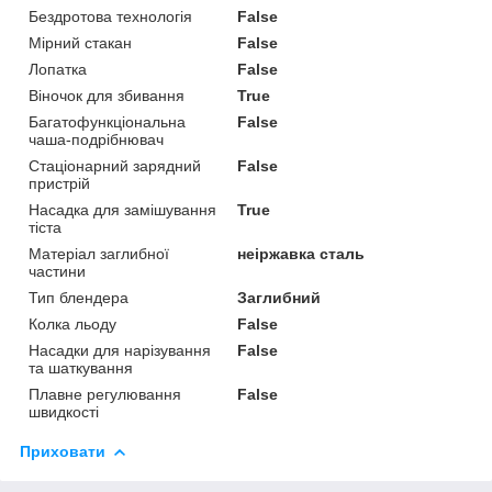
Бездротова технологія
False
Мірний стакан
False
Лопатка
False
Віночок для збивання
True
Багатофункціональна
False
чаша-подрібнювач
Стаціонарний зарядний
False
пристрій
Насадка для замішування
True
тіста
Матеріал заглибної
неіржавка сталь
частини
Тип блендера
Заглибний
Колка льоду
False
Насадки для нарізування
False
та шаткування
Плавне регулювання
False
швидкості
Приховати