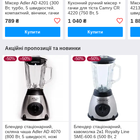
Міксер Adler AD 4201 (300
Кухонний ручний міксер +
Мікс
Вт, турбо, 5 швидкостей,
гачки для тіста Camry CR
4213
компактний, вінчики, гачки
4220 (750 Вт, 5
швид
для тіста)
швидкостей, європейська
вінч
789
1 040
1 8
₴
₴
якість)
Купити
Купити
Акційні пропозиції та новинки
-50%
–50%
-50%
–50%
Блендер стаціонарний,
Блендер стаціонарний,
скляна чаша Adler AD 4070
кавомолка 2в1 Royalty Line
(800 Вт, 5 швидкості, ножі
SME-600.6 (500 Вт, 2