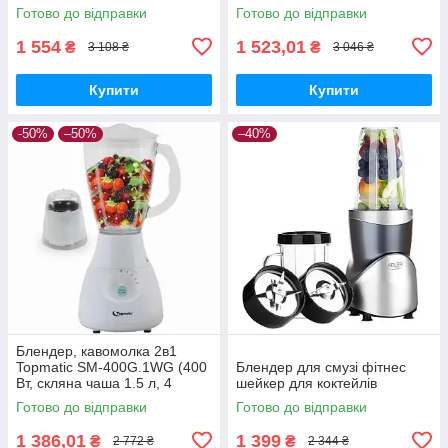
нержавіюча сталь, чаша 1.5
швидкості, чаша 1.5 л)
Готово до відправки
Готово до відправки
л)
1 554
1 523,01
₴
₴
3 108 ₴
3 046 ₴
Купити
Купити
-50%
–50%
–40%
Блендер, кавомолка 2в1
Topmatic SM-400G.1WG (400
Блендер для смузі фітнес
Вт, скляна чаша 1.5 л, 4
шейкер для коктейлів
швидкості, імтульс режим)
Готово до відправки
Готово до відправки
1 386,01
1 399
₴
₴
2 772 ₴
2 344 ₴