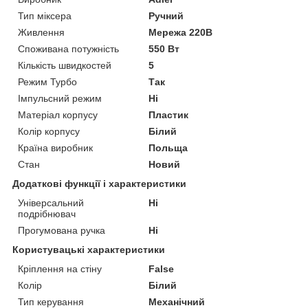
Тип міксера
Ручний
Живлення
Мережа 220В
Споживана потужність
550 Вт
Кількість швидкостей
5
Режим Турбо
Так
Імпульсний режим
Ні
Матеріал корпусу
Пластик
Колір корпусу
Білий
Країна виробник
Польща
Стан
Новий
Додаткові функції і характеристики
Універсальний
Ні
подрібнювач
Прогумована ручка
Ні
Користувацькі характеристики
Кріплення на стіну
False
Колір
Білий
Тип керування
Механічний