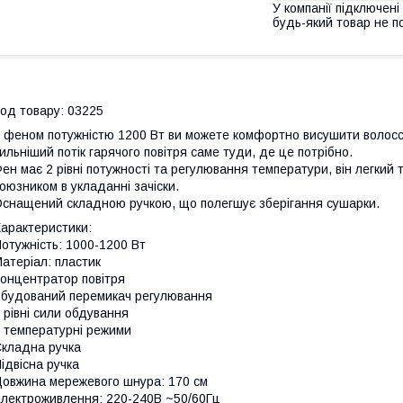
У компанії підключені
будь-який товар не п
од товару: 03225
 феном потужністю 1200 Вт ви можете комфортно висушити волосс
ильніший потік гарячого повітря саме туди, де це потрібно.
ен має 2 рівні потужності та регулювання температури, він легкий 
оюзником в укладанні зачіски.
снащений складною ручкою, що полегшує зберігання сушарки.
арактеристики:
отужність: 1000-1200 Вт
атеріал: пластик
онцентратор повітря
будований перемикач регулювання
 рівні сили обдування
 температурні режими
кладна ручка
ідвісна ручка
овжина мережевого шнура: 170 см
лектроживлення: 220-240В ~50/60Гц