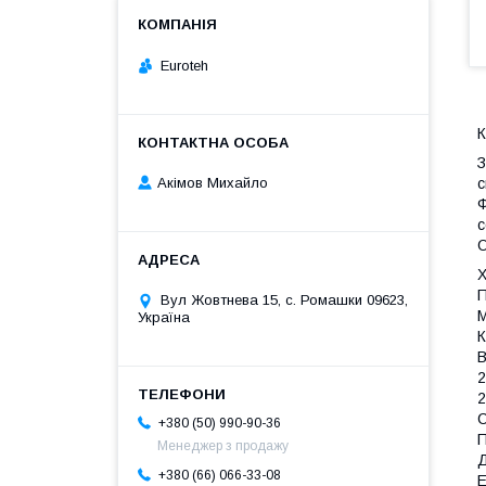
Euroteh
К
З
с
Акімов Михайло
Ф
с
О
Х
П
Вул Жовтнева 15, с. Ромашки 09623,
М
Україна
К
В
2
2
С
+380 (50) 990-90-36
П
Менеджер з продажу
Д
+380 (66) 066-33-08
Е