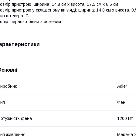
озмір пристрою: ширина: 14,8 см х висота: 17,5 см х 6,5 см
озмір пристрою у складеному вигляді: ширина: 14,8 см x висота: 9,5
ип штекера: С
олір: перлово-білий з рожевим
арактеристики
Основні
иробник
Adler
ип
Фен
отужність фена
1200 Вт
ип живлення
Мережа 2