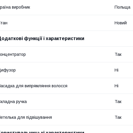
раїна виробник
Польща
Стан
Новий
Додаткові функції і характеристики
онцентратор
Так
Дифузор
Ні
асадка для випрямляння волосся
Ні
кладна ручка
Так
етелька для підвішування
Так
Користувальницькі характеристики