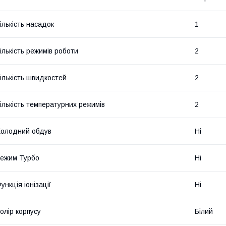
ількість насадок
1
ількість режимів роботи
2
ількість швидкостей
2
ількість температурних режимів
2
олодний обдув
Ні
ежим Турбо
Ні
ункція іонізації
Ні
олір корпусу
Білий