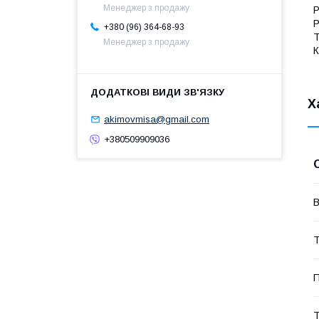
Менеджер з продажу
Р
Р
+380 (96) 364-68-93
Т
Менеджер з продажу
К
Х
akimovmisa@gmail.com
+380509909036
В
Т
П
Т