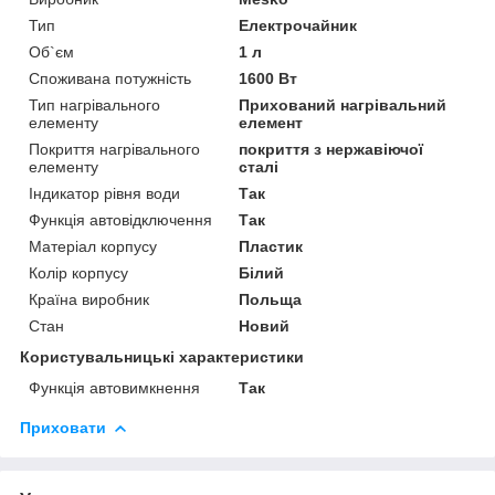
Тип
Електрочайник
Об`єм
1 л
Споживана потужність
1600 Вт
Тип нагрівального
Прихований нагрівальний
елементу
елемент
Покриття нагрівального
покриття з нержавіючої
елементу
сталі
Індикатор рівня води
Так
Функція автовідключення
Так
Матеріал корпусу
Пластик
Колір корпусу
Білий
Країна виробник
Польща
Стан
Новий
Користувальницькі характеристики
Функція автовимкнення
Так
Приховати