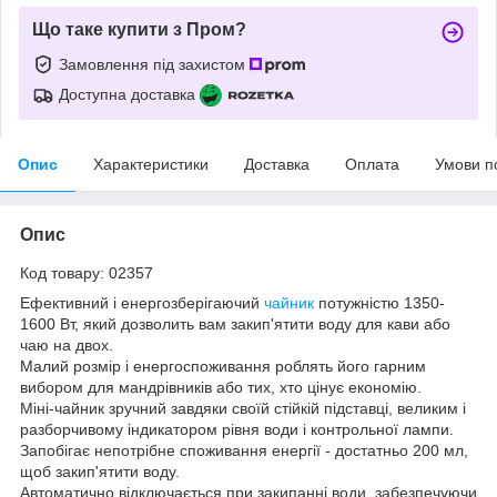
Що таке купити з Пром?
Замовлення під захистом
Доступна доставка
Опис
Характеристики
Доставка
Оплата
Умови п
Опис
Код товару: 02357
Ефективний і енергозберігаючий
чайник
потужністю 1350-
1600 Вт, який дозволить вам закип'ятити воду для кави або
чаю на двох.
Малий розмір і енергоспоживання роблять його гарним
вибором для мандрівників або тих, хто цінує економію.
Міні-чайник зручний завдяки своїй стійкій підставці, великим і
разборчивому індикатором рівня води і контрольної лампи.
Запобігає непотрібне споживання енергії - достатньо 200 мл,
щоб закип'ятити воду.
Автоматично відключається при закипанні води, забезпечуючи