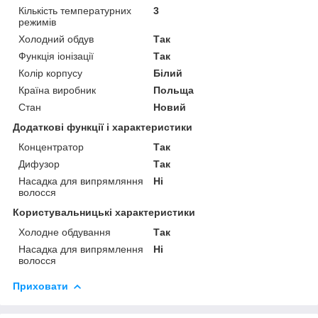
Кількість температурних
3
режимів
Холодний обдув
Так
Функція іонізації
Так
Колір корпусу
Білий
Країна виробник
Польща
Стан
Новий
Додаткові функції і характеристики
Концентратор
Так
Дифузор
Так
Насадка для випрямляння
Ні
волосся
Користувальницькі характеристики
Холодне обдування
Так
Насадка для випрямлення
Ні
волосся
Приховати