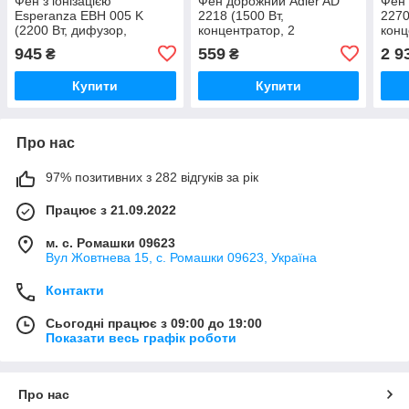
Фен з іонізацією
Фен дорожний Adler AD
Фен 
Esperanza EBH 005 K
2218 (1500 Вт,
2270
(2200 Вт, дифузор,
концентратор, 2
конц
концентратор, 2
швидкості, холодне
режи
945
559
2 9
₴
₴
швидкості, компактний)
повітря, компактний)
тем
реж
Купити
Купити
Про нас
97% позитивних з 282 відгуків за рік
Працює з 21.09.2022
м. с. Ромашки 09623
Вул Жовтнева 15, с. Ромашки 09623, Україна
Контакти
Сьогодні працює з 09:00 до 19:00
Показати весь графік роботи
Про нас