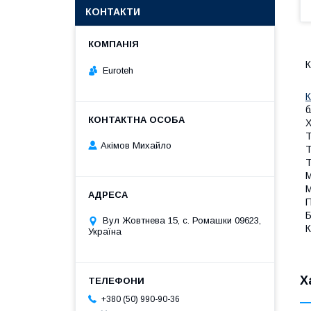
КОНТАКТИ
К
Euroteh
К
б
Х
Т
Акімов Михайло
Т
Т
М
М
П
Б
Вул Жовтнева 15, с. Ромашки 09623,
К
Україна
Х
+380 (50) 990-90-36