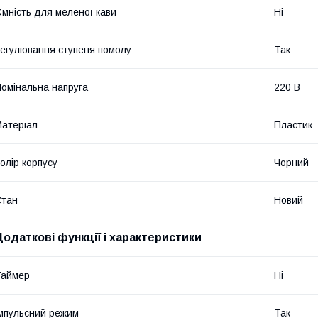
мність для меленої кави
Ні
егулювання ступеня помолу
Так
омінальна напруга
220 В
атеріал
Пластик
олір корпусу
Чорний
Стан
Новий
Додаткові функції і характеристики
Таймер
Ні
мпульсний режим
Так