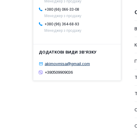
Менеджер з продажу
+380 (66) 066-33-08
Менеджер з продажу
+380 (96) 364-68-93
В
Менеджер з продажу
К
П
akimovmisa@gmail.com
+380509909036
Т
Т
С
О