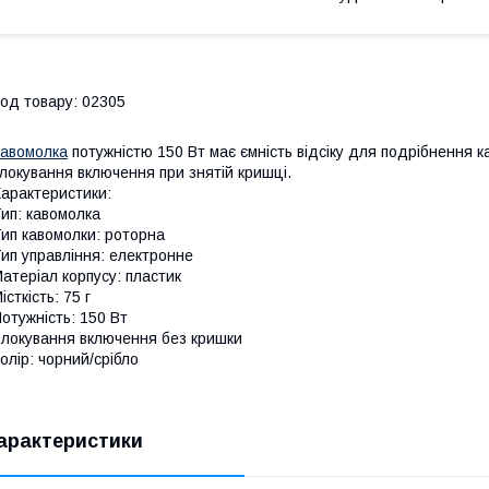
од товару: 02305
авомолка
потужністю 150 Вт має ємність відсіку для подрібнення 
локування включення при знятій кришці.
арактеристики:
ип: кавомолка
ип кавомолки: роторна
ип управління: електронне
атеріал корпусу: пластик
істкість: 75 г
отужність: 150 Вт
локування включення без кришки
олір: чорний/срібло
арактеристики