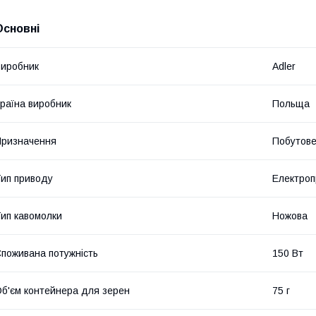
Основні
иробник
Adler
раїна виробник
Польща
ризначення
Побутов
ип приводу
Електро
ип кавомолки
Ножова
поживана потужність
150 Вт
б'єм контейнера для зерен
75 г