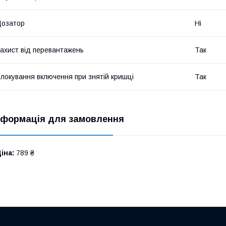
Дозатор
Ні
ахист від перевантажень
Так
локування включення при знятій кришці
Так
нформація для замовлення
іна:
789 ₴