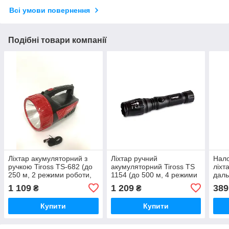
Всі умови повернення
Подібні товари компанії
Ліхтар акумуляторний з
Ліхтар ручний
Нало
ручкою Tiross TS-682 (до
акумуляторний Tiross TS
ліхт
250 м, 2 режими роботи,
1154 (до 500 м, 4 режими
даль
водонепроникний)
роботи, водонепроникний)
4год
1 109
1 209
389
₴
₴
Tiro
Купити
Купити