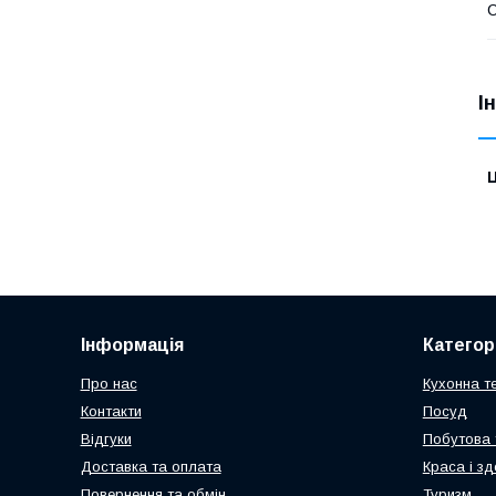
І
Ц
Інформація
Категорі
Про нас
Кухонна те
Контакти
Посуд
Відгуки
Побутова 
Доставка та оплата
Краса і зд
Повернення та обмін
Туризм