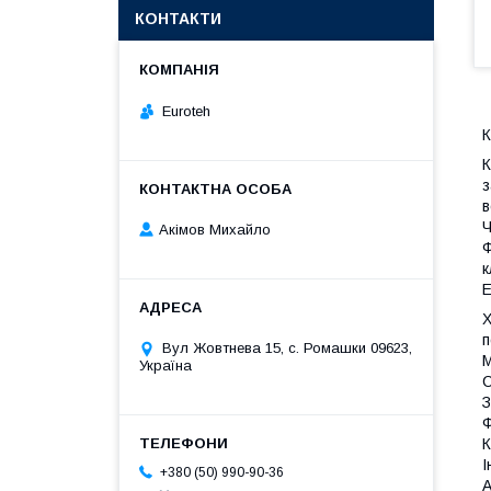
КОНТАКТИ
Euroteh
К
К
з
Ч
Акімов Михайло
Ф
к
Е
Х
п
Вул Жовтнева 15, с. Ромашки 09623,
М
Україна
С
З
Ф
К
І
+380 (50) 990-90-36
А