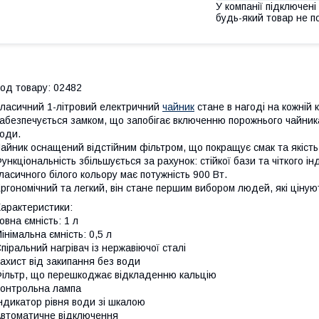
У компанії підключені
будь-який товар не п
од товару: 02482
ласичний 1-літровий електричний
чайник
стане в нагоді на кожній к
абезпечується замком, що запобігає включенню порожнього чайник
води.
айник оснащений відстійним фільтром, що покращує смак та якіст
ункціональність збільшується за рахунок: стійкої бази та чіткого 
ласичного білого кольору має потужність 900 Вт.
ргономічний та легкий, він стане першим вибором людей, які ціну
арактеристики:
овна ємність: 1 л
інімальна ємність: 0,5 л
піральний нагрівач із нержавіючої сталі
ахист від закипання без води
ільтр, що перешкоджає відкладенню кальцію
онтрольна лампа
ндикатор рівня води зі шкалою
втоматичне відключення