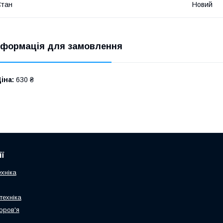
Стан
Новий
нформація для замовлення
іна:
630 ₴
ї
хніка
техніка
оров'я