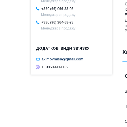
Менеджер з продажу
С
+380 (66) 066-33-08
К
Е
Менеджер з продажу
Д
+380 (96) 364-68-93
п
Менеджер з продажу
Р
Х
akimovmisa@gmail.com
+380509909036
В
Т
О