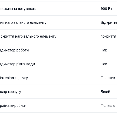
поживана потужність
900 Вт
ип нагрівального елементу
Відкрити
окриття нагрівального елементу
покриття 
ндикатор роботи
Так
ндикатор рівня води
Так
атеріал корпусу
Пластик
олір корпусу
Білий
раїна виробник
Польща