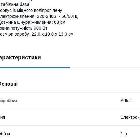
табільна база
орпус із міцного поліпропілену
лектроживлення: 220-240В ~ 50/60Гц
овжина шнура живлення: 68 см
овна потужність 900 Вт
озміри виробу: 22,0 х 19,0 х 13,0 см.
арактеристики
Основні
иробник
Adler
ип
Електроч
б`єм
1 л