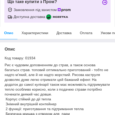
Що таке купити з Пром?
Замовлення під захистом
Доступна доставка
Опис
Характеристики
Доставка
Оплата
Умови п
Опис
Код товару: 01934
Рис є чудовим доповненням до страв, а також основа
багатьох страв. топовий оптимально приготований - тобто не
надто м'який, але й не надто жорсткий. Рисова каструля
дозволяє дуже легко отримати цей бажаний ефект. На
додаток до самої кулінарії також має можливість підтримувати
тепло особливо корисно, коли з подачею страви потрібно
почекати деякий час довше.
Корпус стійкий до дії тепла
Знімний внутрішній контейнер
2 функції: приготування та підтримання тепла
Безпечна кришка з отвором для пари