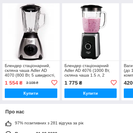
Блендер стаціонарний,
Блендер стаціонарний
Ваги
скляна чаша Adler AD
Adler AD 4076 (1000 Вт,
(до 1
4070 (800 Вт, 5 швидкості,
скляна чаша 1.5 л, 2
комп
ножі нержавіюча сталь,
швидкості, імпульс режим)
пла
1 554
1 775
420
₴
₴
3 108 ₴
чаша 1.5 л)
Купити
Купити
Про нас
97% позитивних з 281 відгука за рік