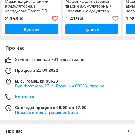
Машинка для стрижки
Машинка для стрижки
Маши
акумуляторна з
тварин акумуляторна +
акум
насадками Camry CR
насадки + акумулятор
нас
2835 (до 180 хв роботи,
Camry CR 2821 (35 Вт,
2841
2 058
1 419
1 3
₴
₴
керамічне лезо, польська)
керамічне лезо)
IPX 
Купити
Купити
Про нас
97% позитивних з 281 відгука за рік
Працює з 21.09.2022
м. с. Ромашки 09623
Вул Жовтнева 15, с. Ромашки 09623, Україна
Контакти
Сьогодні працює з 09:00 до 17:00
Показати весь графік роботи
Про нас