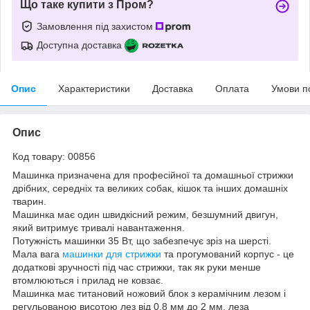
Що таке купити з Пром?
Замовлення під захистом
Доступна доставка
Опис
Характеристики
Доставка
Оплата
Умови п
Опис
Код товару: 00856
Машинка призначена для професійної та домашньої стрижки
дрібних, середніх та великих собак, кішок та інших домашніх
тварин.
Машинка має один швидкісний режим, безшумний двигун,
який витримує тривалі навантаження.
Потужність машинки 35 Вт, що забезпечує зріз на шерсті.
Мала вага
машинки для стрижки
та прогумований корпус - це
додаткові зручності під час стрижки, так як руки менше
втомлюються і прилад не ковзає.
Машинка має титановий ножовий блок з керамічним лезом і
регульованою висотою лез від 0,8 мм до 2 мм, леза