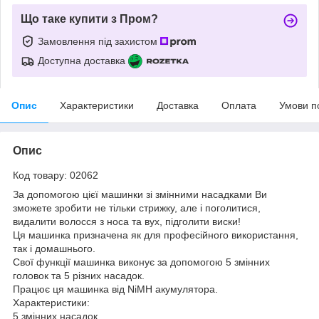
Що таке купити з Пром?
Замовлення під захистом
Доступна доставка
Опис
Характеристики
Доставка
Оплата
Умови п
Опис
Код товару: 02062
За допомогою цієї машинки зі змінними насадками Ви
зможете зробити не тільки стрижку, але і поголитися,
видалити волосся з носа та вух, підголити виски!
Ця машинка призначена як для професійного використання,
так і домашнього.
Свої функції машинка виконує за допомогою 5 змінних
головок та 5 різних насадок.
Працює ця машинка від NiMH акумулятора.
Характеристики:
5 змінних насадок