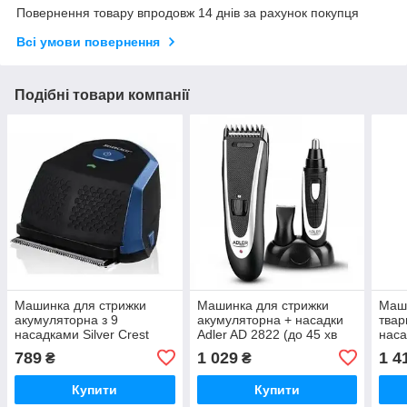
Повернення товару впродовж 14 днів за рахунок покупця
Всі умови повернення
Подібні товари компанії
Машинка для стрижки
Машинка для стрижки
Маши
акумуляторна з 9
акумуляторна + насадки
твар
насадками Silver Crest
Adler AD 2822 (до 45 хв
наса
SHSK 3.7 A1 40 хв роботи
роботи, лезо нержавіюча
Camr
789
1 029
1 4
₴
₴
IPX5
сталь)
кера
Купити
Купити