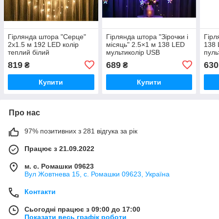
Гірлянда штора "Серце"
Гірлянда штора "Зірочки і
Гірл
2x1.5 м 192 LED колір
місяць" 2.5×1 м 138 LED
138 
теплий білий
мультиколір USB
пуль
батарейки
819
689
630
₴
₴
Купити
Купити
Про нас
97% позитивних з 281 відгука за рік
Працює з 21.09.2022
м. с. Ромашки 09623
Вул Жовтнева 15, с. Ромашки 09623, Україна
Контакти
Сьогодні працює з 09:00 до 17:00
Показати весь графік роботи