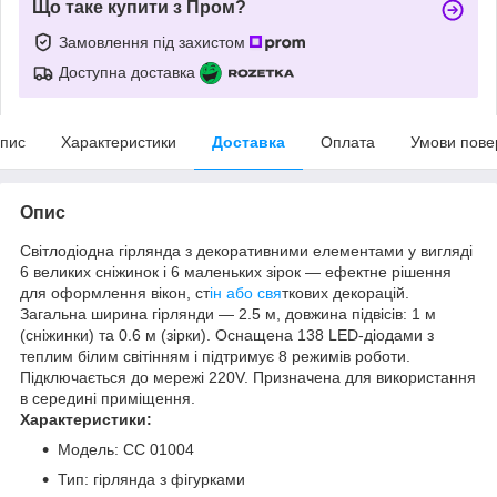
Що таке купити з Пром?
Замовлення під захистом
Доступна доставка
пис
Характеристики
Доставка
Оплата
Умови пове
Опис
Світлодіодна гірлянда з декоративними елементами у вигляді
6 великих сніжинок і 6 маленьких зірок — ефектне рішення
для оформлення вікон, ст
ін або свя
ткових декорацій.
Загальна ширина гірлянди — 2.5 м, довжина підвісів: 1 м
(сніжинки) та 0.6 м (зірки). Оснащена 138 LED-діодами з
теплим білим світінням і підтримує 8 режимів роботи.
Підключається до мережі 220V. Призначена для використання
в середині приміщення.
Характеристики:
Модель: СС 01004
Тип: гірлянда з фігурками