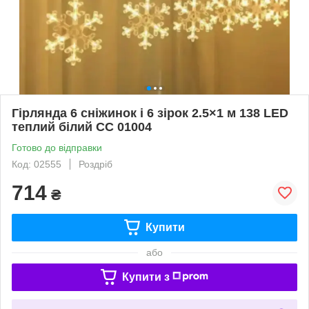
Гірлянда 6 сніжинок і 6 зірок 2.5×1 м 138 LED
теплий білий СС 01004
Готово до відправки
Код: 02555
Роздріб
714
₴
Купити
або
Купити з