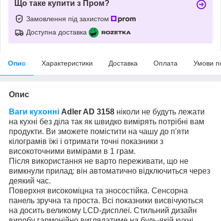
Що таке купити з Пром?
Замовлення під захистом
Доступна доставка
Опис
Характеристики
Доставка
Оплата
Умови п
Опис
Ваги кухонні
Adler AD 3158
ніколи не будуть лежати
на кухні без діла так як швидко вимірять потрібні вам
продукти. Ви зможете помістити на чашу до п'яти
кілограмів їжі і отримати точні показники з
високоточними вимірами в 1 грам.
Після використання не варто переживати, що не
вимкнули прилад: він автоматично відключиться через
деякий час.
Поверхня високоміцна та зносостійка. Сенсорна
панель зручна та проста. Всі показники висвічуються
на досить великому LCD-дисплеї. Стильний дизайн
виробу гармонійно виглядатиме на будь-якій кухні.