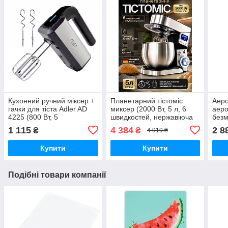
Кухонний ручний міксер +
Планетарний тістоміс
Аер
гачки для тіста Adler AD
миксер (2000 Вт, 5 л, 6
аеро
4225 (800 Вт, 5
швидкостей, нержавіюча
безм
швидкостей, турбо)
сталь)
CF-A
1 115
4 384
2 8
₴
₴
4 919 ₴
л, 8
Купити
Купити
Подібні товари компанії