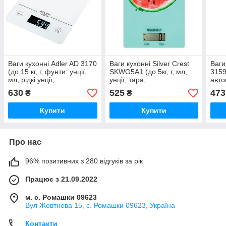
Ваги кухонні Adler AD 3170
Ваги кухонні Silver Crest
Ваги
(до 15 кг, г, фунти: унції,
SKWG5A1 (до 5кг, г, мл,
3159 
мл, рідкі унції,
унції, тара,
авто
автовимкнення, тара,
автовимкнення, стильні,
тара
630
525
473
₴
₴
компактні)
компактні)
Купити
Купити
Про нас
96% позитивних з 280 відгуків за рік
Працює з 21.09.2022
м. с. Ромашки 09623
Вул Жовтнева 15, с. Ромашки 09623, Україна
Контакти