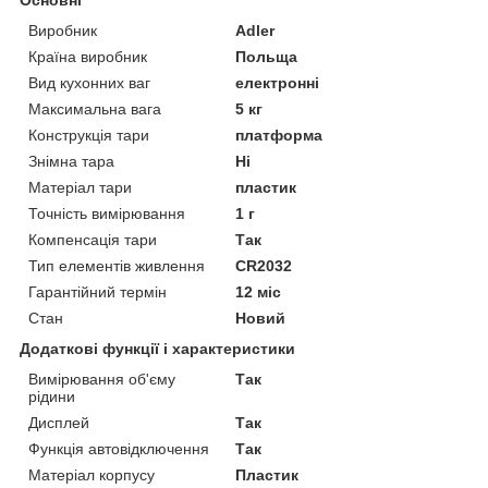
Виробник
Adler
Країна виробник
Польща
Вид кухонних ваг
електронні
Максимальна вага
5 кг
Конструкція тари
платформа
Знімна тара
Ні
Матеріал тари
пластик
Точність вимірювання
1 г
Компенсація тари
Так
Тип елементів живлення
CR2032
Гарантійний термін
12 міс
Стан
Новий
Додаткові функції і характеристики
Вимірювання об'єму
Так
рідини
Дисплей
Так
Функція автовідключення
Так
Матеріал корпусу
Пластик