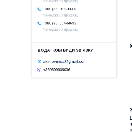
Менеджер з продажу
+380 (66) 066-33-08
Менеджер з продажу
+380 (96) 364-68-93
Менеджер з продажу
akimovmisa@gmail.com
+380509909036
Ц
п
о