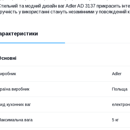
тильний та модний дизайн ваг Adler AD 3137 прикрасить інтер
ручність у використанні стануть незамінними у повсякденній к
арактеристики
Основні
иробник
Adler
раїна виробник
Польща
ид кухонних ваг
електрон
аксимальна вага
5 кг