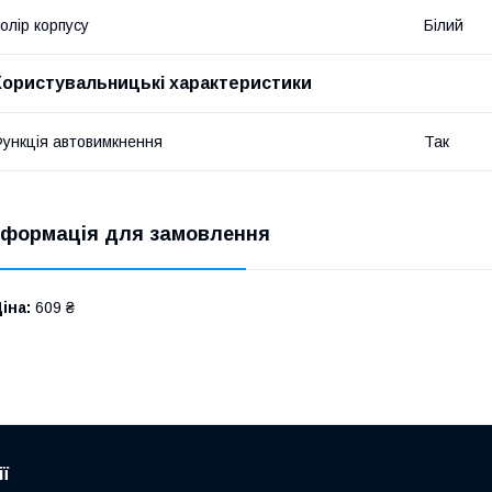
олір корпусу
Білий
Користувальницькі характеристики
ункція автовимкнення
Так
нформація для замовлення
іна:
609 ₴
ї