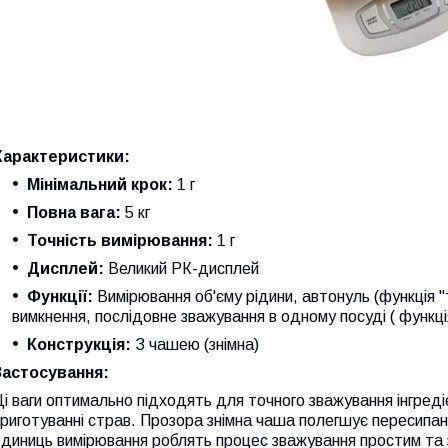
Характеристики:
Мінімальний крок:
1 г
Повна вага:
5 кг
Точність вимірювання:
1 г
Дисплей:
Великий РК-дисплей
Функції:
Вимірювання об'єму рідини, автонуль (функція 
вимкнення, послідовне зважування в одному посуді ( функція
Конструкція:
З чашею (знімна)
Застосування:
і ваги оптимально підходять для точного зважування інгредіє
риготуванні страв. Прозора знімна чаша полегшує пересипанн
диниць вимірювання роблять процес зважування простим та 