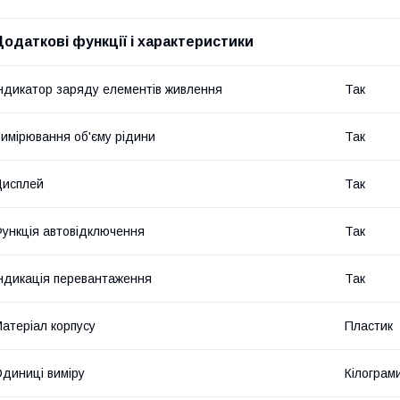
Додаткові функції і характеристики
ндикатор заряду елементів живлення
Так
имірювання об'єму рідини
Так
Дисплей
Так
ункція автовідключення
Так
ндикація перевантаження
Так
атеріал корпусу
Пластик
диниці виміру
Кілограми