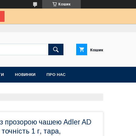
Кошик
Кошик
ТИ
НОВИНКИ
ПРО НАС
 з прозорою чашею Adler AD
 точність 1 г, тара,