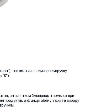
"тара"), автоматичне вимкнення/вручну
 "0")
нтів, за винятком ймовірності помилок при
я продуктів, а функції обліку тари та вибору
зручним.