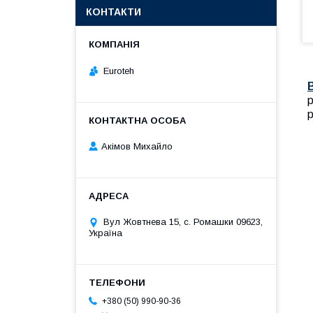
КОНТАКТИ
Euroteh
р
р
Акімов Михайло
Вул Жовтнева 15, с. Ромашки 09623,
Україна
+380 (50) 990-90-36