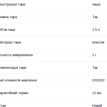
онструкція тари
чаша
німна тара
Так
б'єм чаші
1.5 л
атеріал тари
пластик
очність вимірювання
1 г
омпенсація тари
Так
ип елементів живлення
CR2032
арантійний термін
12 міс
Стан
Новий