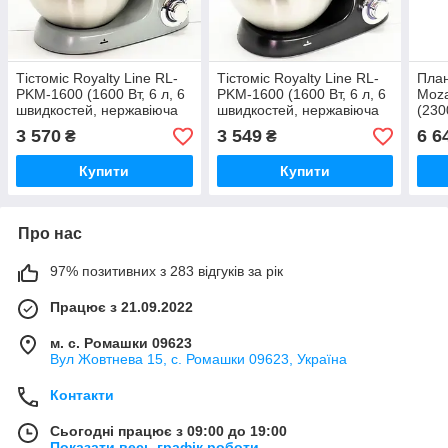
Тістоміс Royalty Line RL-
Тістоміс Royalty Line RL-
План
PKM-1600 (1600 Вт, 6 л, 6
PKM-1600 (1600 Вт, 6 л, 6
Moz
швидкостей, нержавіюча
швидкостей, нержавіюча
(2300
сталь, 3 насадки)
сталь, 3 насадки)
швид
3 570
3 549
6 6
₴
₴
нерж
Купити
Купити
Про нас
97% позитивних з 283 відгуків за рік
Працює з 21.09.2022
м. с. Ромашки 09623
Вул Жовтнева 15, с. Ромашки 09623, Україна
Контакти
Сьогодні працює з 09:00 до 19:00
Показати весь графік роботи