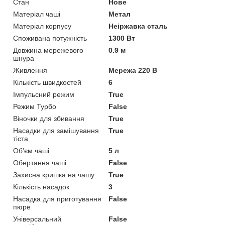
Стан
Нове
Матеріал чаші
Метал
Матеріал корпусу
Неіржавка сталь
Споживана потужність
1300 Вт
Довжина мережевого
0.9 м
шнура
Живлення
Мережа 220 В
Кількість швидкостей
6
Імпульсний режим
True
Режим Турбо
False
Віночки для збивання
True
Насадки для замішування
True
тіста
Об'єм чаші
5 л
Обертання чаші
False
Захисна кришка на чашу
True
Кількість насадок
3
Насадка для приготування
False
пюре
Універсальний
False