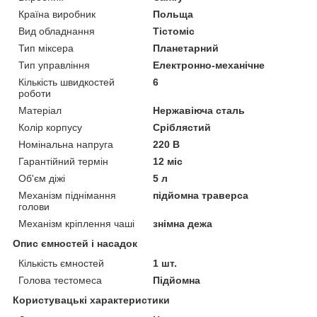
Країна виробник
Польща
Вид обладнання
Тістоміс
Тип міксера
Планетарний
Тип управління
Електронно-механічне
Кількість швидкостей
6
роботи
Матеріал
Нержавіюча сталь
Колір корпусу
Сріблястий
Номінальна напруга
220 В
Гарантійний термін
12 міс
Об'єм діжі
5 л
Механізм піднімання
підйомна траверса
голови
Механізм кріплення чаші
знімна дежа
Опис ємностей і насадок
Кількість ємностей
1 шт.
Голова тестомеса
Підйомна
Користувацькі характеристики