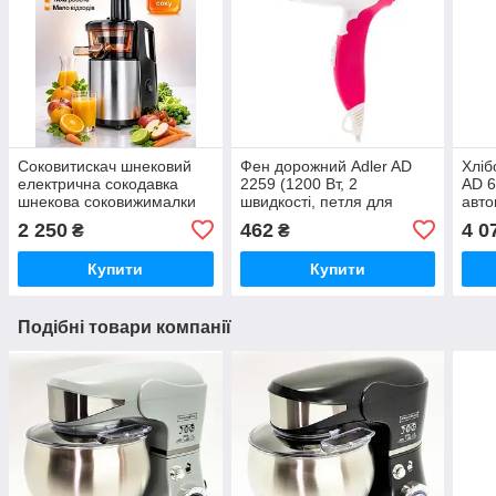
Соковитискач шнековий
Фен дорожний Adler AD
Хліб
електрична сокодавка
2259 (1200 Вт, 2
AD 6
шнекова соковижималки
швидкості, петля для
авто
для томатів віджимач
підвішування, компактний)
вінч
2 250
462
4 0
₴
₴
яблук моркви зелені
селдерею фруктів овочів
Купити
Купити
Подібні товари компанії