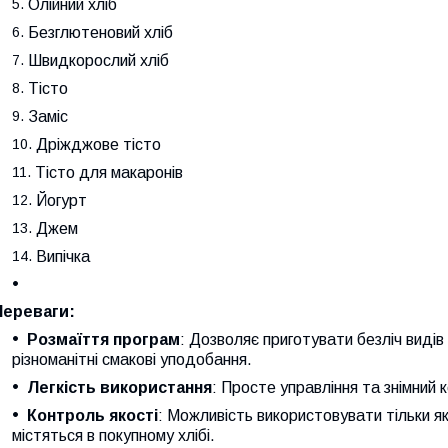
Олійний хліб
Безглютеновий хліб
Швидкорослий хліб
Тісто
Заміс
Дріжджове тісто
Тісто для макаронів
Йогурт
Джем
Випічка
Переваги:
Розмаїття програм
: Дозволяє приготувати безліч видів
різноманітні смакові уподобання.
Легкість використання
: Просте управління та знімний 
Контроль якості
: Можливість використовувати тільки як
містяться в покупному хлібі.