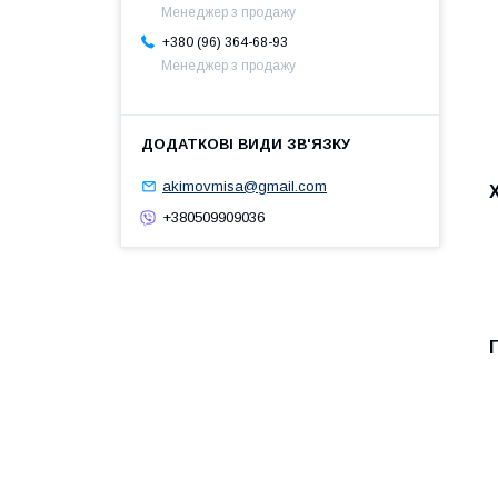
Менеджер з продажу
+380 (96) 364-68-93
Менеджер з продажу
akimovmisa@gmail.com
+380509909036