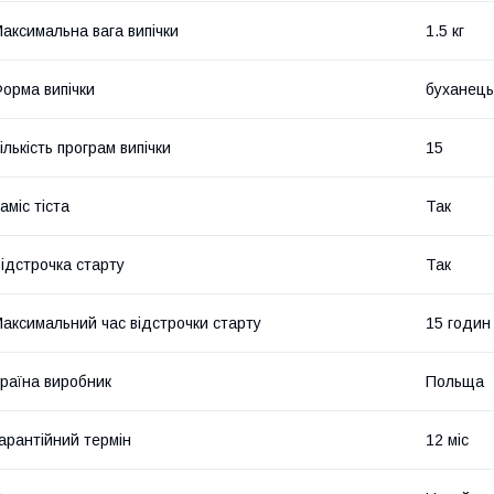
аксимальна вага випічки
1.5 кг
орма випічки
буханець
ількість програм випічки
15
аміс тіста
Так
ідстрочка старту
Так
аксимальний час відстрочки старту
15 годин
раїна виробник
Польща
арантійний термін
12 міс