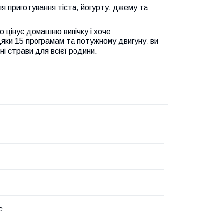
для приготування тіста, йогурту, джему та
 цінує домашню випічку і хоче
дяки 15 програмам та потужному двигуну, ви
ні страви для всієї родини.
е