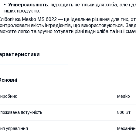
Універсальність
: підходить не тільки для хліба, але і 
інших продуктів.
лібопічка Mesko MS 6022 — це ідеальне рішення для тих, хто
онтролювати якість інгредієнтів, що використовуються. Зав
можете легко та зручно готувати різні види хліба та інші смач
арактеристики
Основні
иробник
Mesko
поживана потужність
800 Вт
ип управління
Механічн