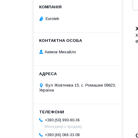
Euroteh
х
е
Акімов Михайло
Вул Жовтнева 15, с. Ромашки 09623,
Україна
+380 (50) 990-90-36
Менеджер з продажу
+380 (66) 066-33-08