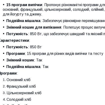
15 програм випічки
: Пропонує різноманітні програми для
основний, французький, цільнозерновий, солодкий, олійний
для йогурту та джему.
Подвійна мішалка
: Забезпечує рівномірне перемішуванн
Знімний кошик для випікання
: Полегшує процес вилуч
Потужність
: 850 Вт, що забезпечує швидкий та якісний п
Характеристики
:
Потужність
: 850 Вт
Програми
: 15 програм для різних видів випічки та тесту
Знімний кошик
: Так
Подвійна мішалка
: Так
Програми
:
Основний хліб
Французький хліб
Цільнозерновий хліб
Солодкий хліб