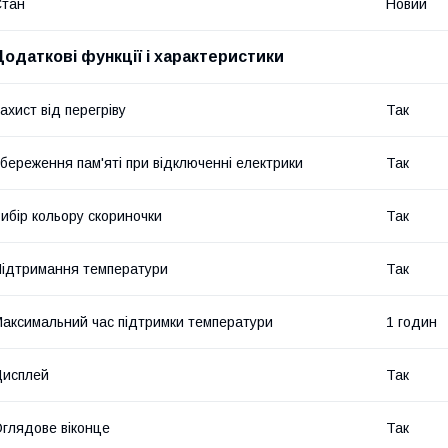
Стан
Новий
Додаткові функції і характеристики
ахист від перегріву
Так
береження пам'яті при відключенні електрики
Так
ибір кольору скориночки
Так
ідтримання температури
Так
аксимальний час підтримки температури
1 годин
Дисплей
Так
глядове віконце
Так