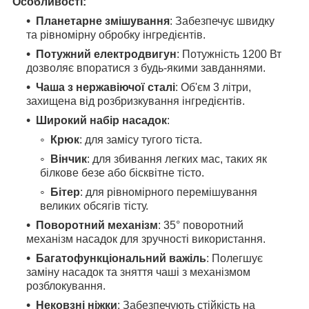
Особливості:
Планетарне змішування
: Забезпечує швидку
та рівномірну обробку інгредієнтів.
Потужний електродвигун
: Потужність 1200 Вт
дозволяє впоратися з будь-якими завданнями.
Чаша з нержавіючої сталі
: Об'єм 3 літри,
захищена від розбризкування інгредієнтів.
Широкий набір насадок
:
Крюк
: для замісу тугого тіста.
Вінчик
: для збивання легких мас, таких як
білкове безе або бісквітне тісто.
Бітер
: для рівномірного перемішування
великих обсягів тісту.
Поворотний механізм
: 35° поворотний
механізм насадок для зручності використання.
Багатофункціональний важіль
: Полегшує
заміну насадок та зняття чаші з механізмом
розблокування.
Нековзні ніжки
: Забезпечують стійкість на