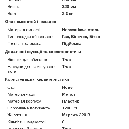
Висота
320 мм
Вага
2.6 кг
Опис ємностей і насадок
Матеріал ємності
Нержавіюча сталь
Тип насадки обладнання
Гак, Віночок, Бітер
Голова тестомеса
Підйомна
Додаткові функції та характеристики
Віночки для збивання
True
Насадки для замішування
True
тіста
Користувацькі характеристики
Стан
Нове
Матеріал чаші
Метал
Матеріал корпусу
Пластик
Споживана потужність
1200 Вт
Живлення
Мережа 220 В
Кількість швидкостей
6
Імпульсний режим
True