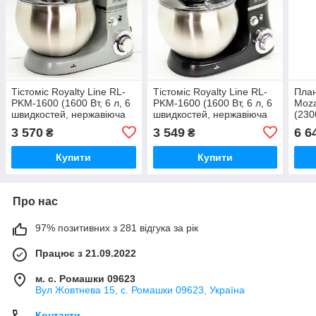
Тістоміс Royalty Line RL-
Тістоміс Royalty Line RL-
План
PKM-1600 (1600 Вт, 6 л, 6
PKM-1600 (1600 Вт, 6 л, 6
Moz
швидкостей, нержавіюча
швидкостей, нержавіюча
(2300
сталь, 3 насадки)
сталь, 3 насадки)
швид
3 570
3 549
6 6
₴
₴
нерж
Купити
Купити
Про нас
97% позитивних з 281 відгука за рік
Працює з 21.09.2022
м. с. Ромашки 09623
Вул Жовтнева 15, с. Ромашки 09623, Україна
Контакти