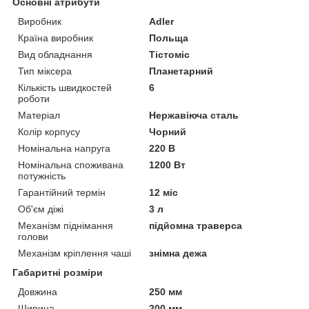
Основні атрибути
Виробник
Adler
Країна виробник
Польща
Вид обладнання
Тістоміс
Тип міксера
Планетарний
Кількість швидкостей
6
роботи
Матеріал
Нержавіюча сталь
Колір корпусу
Чорний
Номінальна напруга
220 В
Номінальна споживана
1200 Вт
потужність
Гарантійний термін
12 міс
Об'єм діжі
3 л
Механізм піднімання
підйомна траверса
голови
Механізм кріплення чаші
знімна дежа
Габаритні розміри
Довжина
250 мм
Ширина
200 мм