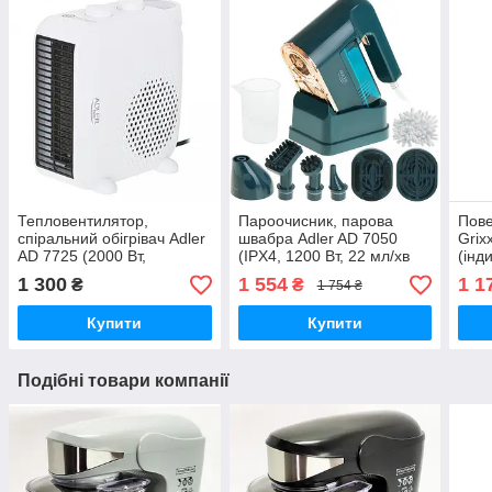
Тепловентилятор,
Пароочисник, парова
Пов
спіральний обігрівач Adler
швабра Adler AD 7050
Gri
AD 7725 (2000 Вт,
(IPX4, 1200 Вт, 22 мл/хв
(інд
компактний, потужний)
пари, 120 мл води, захист
2x U
1 300
1 554
1 1
₴
₴
1 754 ₴
від перегріву)
C)
Купити
Купити
Подібні товари компанії