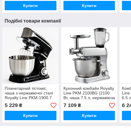
Купити
Купити
Подібні товари компанії
Планетарний тістоміс,
Кухонний комбайн Royalty
Комб
чаша з нержавіючої сталі
Line PKM 2100BG (2100
Line
Royalty Line PKM-1900.7
Вт, чаша 7.5 л, нержавіюча
6.5 л
(1900 Вт, 6.5 л чаша, 6
сталь, блендер,
м'яс
5 229
7 109
6 2
₴
₴
швидкостей)
м'ясорубка)
Купити
Купити