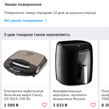
Умови повернення
Повернення товару впродовж 14 днів за рахунок покупця
Всі умови повернення
З цим товаром також замовляють
Електрична вафельниця,
Аерофритюрниця,
Плит
бельгійські вафлі Camry
аерогриль, мультипіч
конф
CR 3019 (700 Вт,
безмасляна Mozano
7060
антипригарне покриття)
AGD/FRY/01#SRE (1500
авто
1 089
3 833
8 3
₴
₴
Вт, 4 л, 8 авто програм)
полу