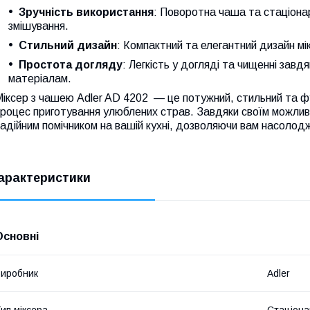
Зручність використання
: Поворотна чаша та стаціона
змішування.
Стильний дизайн
: Компактний та елегантний дизайн мі
Простота догляду
: Легкість у догляді та чищенні завд
матеріалам.
іксер з чашею Adler AD 4202 — це потужний, стильний та ф
роцес приготування улюблених страв. Завдяки своїм можливос
адійним помічником на вашій кухні, дозволяючи вам насолод
арактеристики
Основні
иробник
Adler
ип міксера
Стаціона