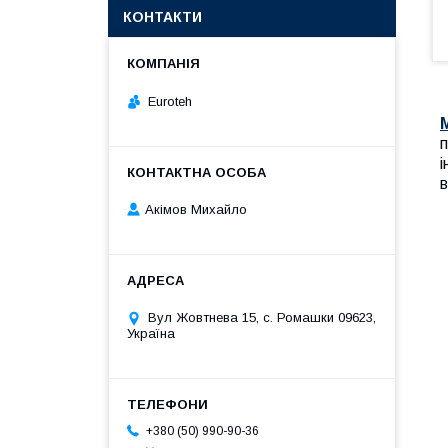
КОНТАКТИ
Euroteh
п
і
в
Акімов Михайло
Вул Жовтнева 15, с. Ромашки 09623,
Україна
+380 (50) 990-90-36