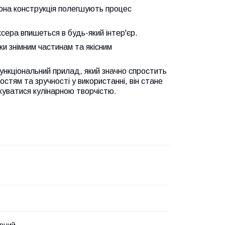
рна конструкція полегшують процес
ксера впишеться в будь-який інтер'єр.
яки знімним частинам та якісним
ункціональний прилад, який значно спростить
тям та зручності у використанні, він стане
жуватися кулінарною творчістю.
рний