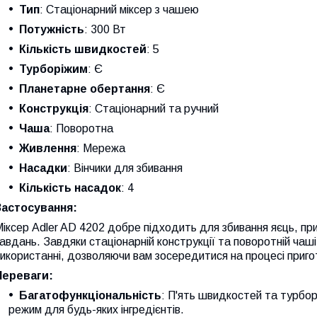
Тип
: Стаціонарний міксер з чашею
Потужність
: 300 Вт
Кількість швидкостей
: 5
Турборіжим
: Є
Планетарне обертання
: Є
Конструкція
: Стаціонарний та ручний
Чаша
: Поворотна
Живлення
: Мережа
Насадки
: Вінчики для збивання
Кількість насадок
: 4
Застосування:
іксер Adler AD 4202 добре підходить для збивання яєць, приг
авдань. Завдяки стаціонарній конструкції та поворотній чаші
икористанні, дозволяючи вам зосередитися на процесі приго
Переваги:
Багатофункціональність
: П'ять швидкостей та турбо
режим для будь-яких інгредієнтів.