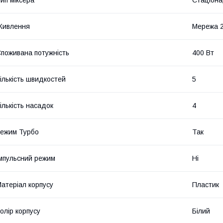
Живлення
Мережа 
поживана потужність
400 Вт
ількість швидкостей
5
ількість насадок
4
ежим Турбо
Так
мпульсний режим
Ні
атеріал корпусу
Пластик
олір корпусу
Білий