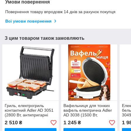
Умови повернення
Повернення товару впродовж 14 днів за рахунок покупця
Всі умови повернення
З цим товаром також замовляють
Гриль, електрогриль
Вафельниця для тонких
Елек
контактний Adler AD 3051
вафель електрична Adler
бель
(2800 Вт, антипригарні
AD 3038 (1500 Вт,
3049
знімні пластини, стильний)
антипригарне покриття)
анти
2 510
1 245
1 9
₴
₴