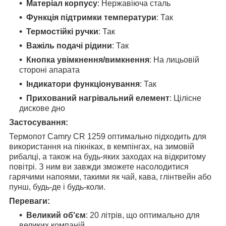
Матеріал корпусу
: Нержавіюча сталь
Функція підтримки температури
: Так
Термостійкі ручки
: Так
Важіль подачі рідини
: Так
Кнопка увімкнення/вимкнення
: На лицьовій
стороні апарата
Індикатори функціонування
: Так
Прихований нагрівальний елемент
: Цілісне
дискове дно
Застосування:
Термопот Camry CR 1259 оптимально підходить для
використання на пікніках, в кемпінгах, на зимовій
рибалці, а також на будь-яких заходах на відкритому
повітрі. З ним ви завжди зможете насолодитися
гарячими напоями, такими як чай, кава, глінтвейн або
пунш, будь-де і будь-коли.
Переваги:
Великий об'єм
: 20 літрів, що оптимально для
великих компаній.