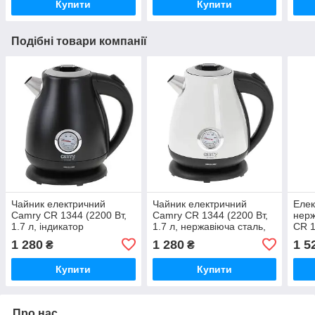
Купити
Купити
Подібні товари компанії
Чайник електричний
Чайник електричний
Елек
Camry CR 1344 (2200 Вт,
Camry CR 1344 (2200 Вт,
нерж
1.7 л, індикатор
1.7 л, нержавіюча сталь,
CR 1
температури, нержавіюча
автовідключення,
інди
1 280
1 280
1 5
₴
₴
сталь)
стильний)
стил
Купити
Купити
Про нас