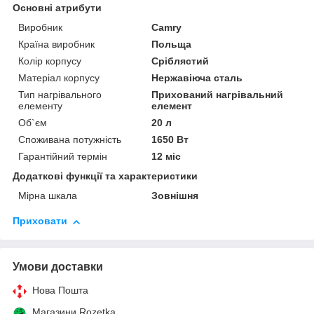
Основні атрибути
Виробник
Camry
Країна виробник
Польща
Колір корпусу
Сріблястий
Матеріал корпусу
Нержавіюча сталь
Тип нагрівального
Прихований нагрівальний
елементу
елемент
Об`єм
20 л
Споживана потужність
1650 Вт
Гарантійний термін
12 міс
Додаткові функції та характеристики
Мірна шкала
Зовнішня
Приховати
Умови доставки
Нова Пошта
Магазини Rozetka