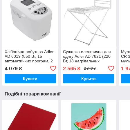
Хлібопічка побутова Adler
Сушарка електрична для
Муль
AD 6019 (850 Вт, 15
одягу Adler AD 7821 (220
CR 3
автоматичних програм, 2
Вт, 18 нагрівальних
муль
вінчика)
елементів, IP22)
вафл
4 079
2 565
1 9
₴
₴
2 840 ₴
сенд
Купити
Купити
Подібні товари компанії