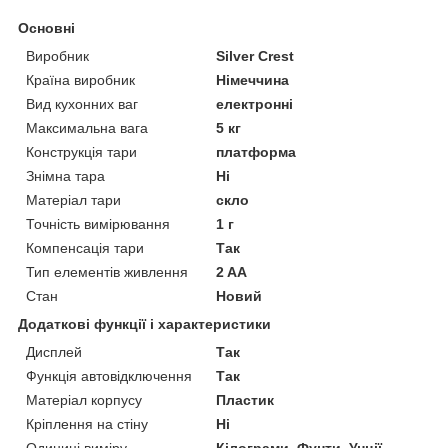
Основні
Виробник
Silver Crest
Країна виробник
Німеччина
Вид кухонних ваг
електронні
Максимальна вага
5 кг
Конструкція тари
платформа
Знімна тара
Ні
Матеріал тари
скло
Точність вимірювання
1 г
Компенсація тари
Так
Тип елементів живлення
2 AA
Стан
Новий
Додаткові функції і характеристики
Дисплей
Так
Функція автовідключення
Так
Матеріал корпусу
Пластик
Кріплення на стіну
Ні
Одиниці виміру
Кілограми, Фунти, Унції,