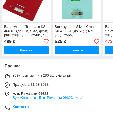
Ваги кухонні Topmatic KS-
Ваги кухонні Silver Crest
Ваги
400.01 (до 5 кг, г, мл, фунт,
SKWG5A1 (до 5кг, г, мл,
SKWS
рідкі унції, унції, функція
унції, тара,
уніці
тара, стильні, компактні)
автовимкнення, стильні,
плос
489
525
473
₴
₴
компактні)
Купити
Купити
Про нас
96% позитивних з 280 відгуків за рік
Працює з 21.09.2022
м. с. Ромашки 09623
Вул Жовтнева 15, с. Ромашки 09623, Україна
Контакти