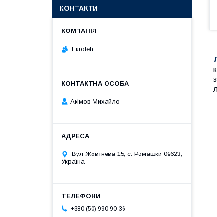
КОНТАКТИ
Euroteh
к
з
л
Акімов Михайло
Вул Жовтнева 15, с. Ромашки 09623,
Україна
+380 (50) 990-90-36