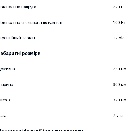
омінальна напруга
220 В
омінальна споживана потужність
100 Вт
арантійний термін
12 міс
Габаритні розміри
Довжина
230 мм
Ширина
300 мм
исота
320 мм
ага
7.7 кг
Додаткові функції і характеристики