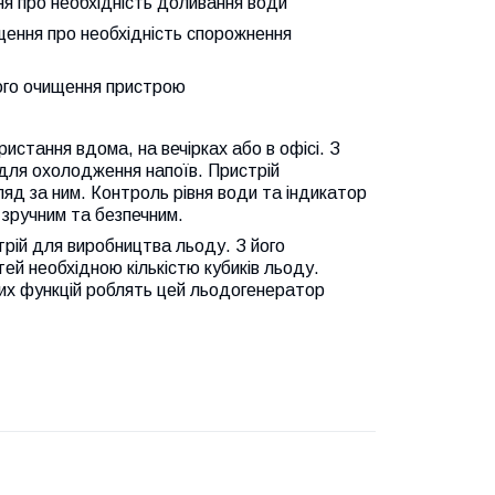
ня про необхідність доливання води
щення про необхідність спорожнення
ного очищення пристрою
стання вдома, на вечірках або в офісі. З
 для охолодження напоїв. Пристрій
яд за ним. Контроль рівня води та індикатор
 зручним та безпечним.
трій для виробництва льоду. З його
ей необхідною кількістю кубиків льоду.
них функцій роблять цей льодогенератор