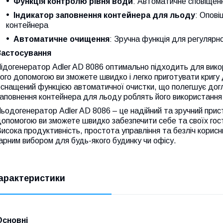
Функція контролю рівня води
: Автоматичне сповіщен
Індикатор заповнення контейнера для льоду
: Опові
контейнера
Автоматичне очищення
: Зручна функція для регуляр
Застосування
ідогенератор Adler AD 8086 оптимально підходить для викори
ого допомогою ви зможете швидко і легко приготувати кригу
снащений функцією автоматичної очистки, що полегшує догл
аповнення контейнера для льоду роблять його використання
ьодогенератор Adler AD 8086 – це надійний та зручний прис
опомогою ви зможете швидко забезпечити себе та своїх гост
исока продуктивність, простота управління та безліч корис
арним вибором для будь-якого будинку чи офісу.
арактеристики
Основні