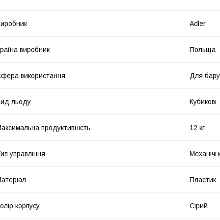
иробник
Adler
раїна виробник
Польща
фера використання
Для бару
ид льоду
Кубикові
аксимальна продуктивність
12 кг
ип управління
Механічн
атеріал
Пластик
олір корпусу
Сірий