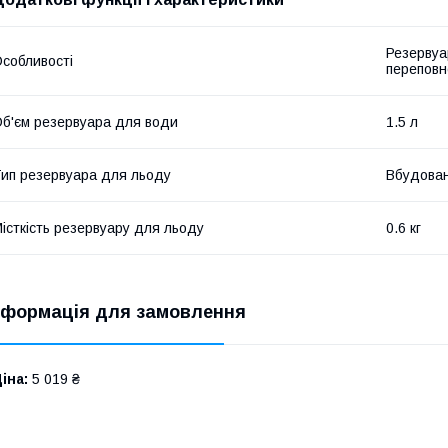
Резервуа
собливості
переповн
б'єм резервуара для води
1.5 л
ип резервуара для льоду
Вбудова
істкість резервуару для льоду
0.6 кг
нформація для замовлення
іна:
5 019 ₴