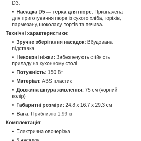
D3.
Насадка D5 — терка для пюре:
Призначена
для приготування пюре із сухого хліба, горіхів,
пармезану, шоколаду, тортів та печива.
Технічні характеристики:
Зручне зберігання насадок:
Вбудована
підставка
Нековзні ніжки:
Забезпечують стійкість
приладу на кухонному столі
Потужність:
150 Вт
Матеріал:
ABS пластик
Довжина шнура живлення:
75 см (чорний
колір)
Габаритні розміри:
24,8 x 16,7 x 29,3 см
Вага:
Приблизно 1,99 кг
Комплектація:
Електрична овочерізка
5 насадок