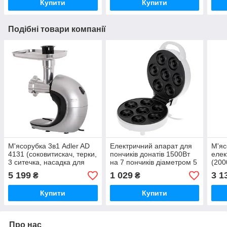
Купити
Купити
Подібні товари компанії
М'ясорубка 3в1 Adler AD
Електричний апарат для
М'яс
4131 (соковитискач, терки,
пончиків донатів 1500Вт
елек
3 ситечка, насадка для
на 7 пончиків діаметром 5
(200
ковбасок, реверс,
см компактний Adler AD
для 
5 199
1 029
3 1
₴
₴
компактна)
3075
стал
Купити
Купити
Про нас