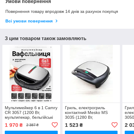
Умови повернення
Повернення товару впродовж 14 днів за рахунок покупця
Всі умови повернення
З цим товаром також замовляють
Мультимейкер 6 в 1 Camry
Гриль, електрогриль
Грил
CR 3057 (1200 Вт,
контактний Mesko MS
елек
мультипекар, бельгійські
3035 (1280 Вт,
3050
вафлі, гриль, горішки,
антипригарні пластини,
анти
1 970
1 523
2 0
₴
₴
2 387 ₴
сендвіч)
відкриття на 180°С)
регу