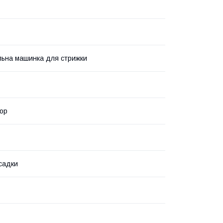
льна машинка для стрижки
ор
асадки