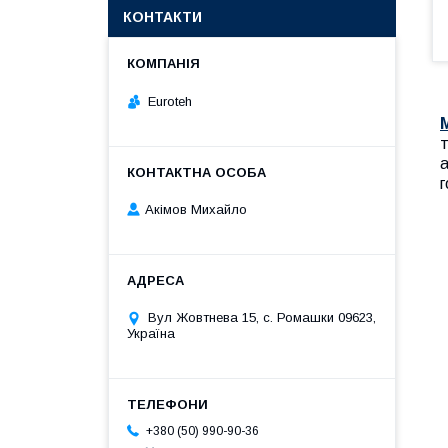
КОНТАКТИ
Euroteh
т
а
г
Акімов Михайло
Вул Жовтнева 15, с. Ромашки 09623,
Україна
+380 (50) 990-90-36