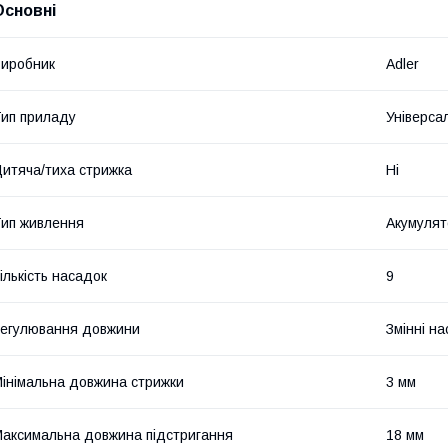
Основні
иробник
Adler
ип приладу
Універса
итяча/тиха стрижка
Ні
ип живлення
Акумулят
ількість насадок
9
егулювання довжини
Змінні н
інімальна довжина стрижки
3 мм
аксимальна довжина підстригання
18 мм