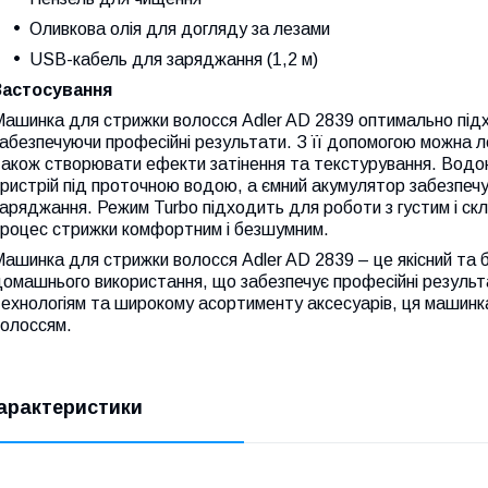
Оливкова олія для догляду за лезами
USB-кабель для заряджання (1,2 м)
Застосування
Машинка для стрижки волосся Adler AD 2839 оптимально під
абезпечуючи професійні результати. З її допомогою можна ле
акож створювати ефекти затінення та текстурування. Водон
ристрій під проточною водою, а ємний акумулятор забезпечу
аряджання. Режим Turbo підходить для роботи з густим і ск
процес стрижки комфортним і безшумним.
ашинка для стрижки волосся Adler AD 2839 – це якісний та 
омашнього використання, що забезпечує професійні результат
ехнологіям та широкому асортименту аксесуарів, ця машинка
волоссям.
арактеристики