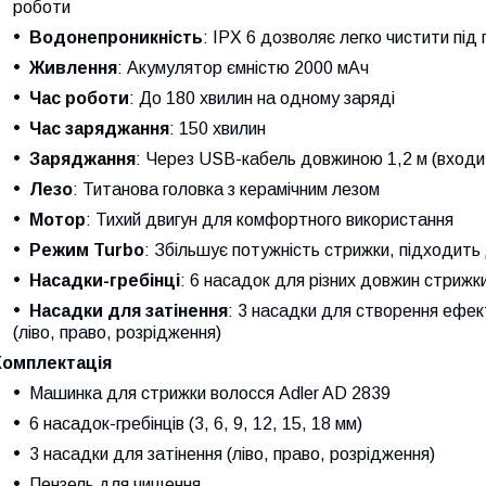
роботи
Водонепроникність
: IPX 6 дозволяє легко чистити пі
Живлення
: Акумулятор ємністю 2000 мАч
Час роботи
: До 180 хвилин на одному заряді
Час заряджання
: 150 хвилин
Заряджання
: Через USB-кабель довжиною 1,2 м (входи
Лезо
: Титанова головка з керамічним лезом
Мотор
: Тихий двигун для комфортного використання
Режим Turbo
: Збільшує потужність стрижки, підходить
Насадки-гребінці
: 6 насадок для різних довжин стрижки 
Насадки для затінення
: 3 насадки для створення ефек
(ліво, право, розрідження)
Комплектація
Машинка для стрижки волосся Adler AD 2839
6 насадок-гребінців (3, 6, 9, 12, 15, 18 мм)
3 насадки для затінення (ліво, право, розрідження)
Пензель для чищення