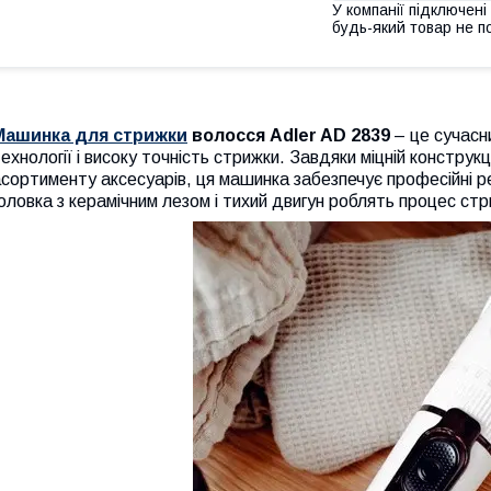
У компанії підключені
будь-який товар не п
Машинка для стрижки
волосся Adler AD 2839
– це сучас
ехнології і високу точність стрижки. Завдяки міцній констру
сортименту аксесуарів, ця машинка забезпечує професійні 
оловка з керамічним лезом і тихий двигун роблять процес с