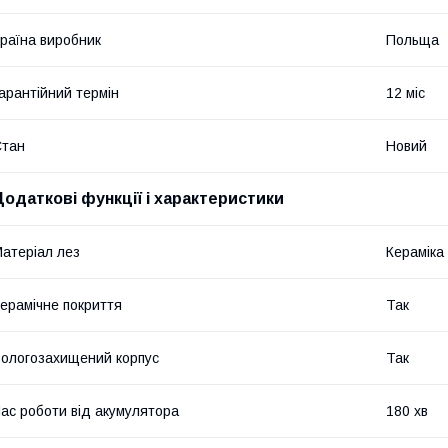
раїна виробник
Польща
арантійний термін
12 міс
Стан
Новий
Додаткові функції і характеристики
атеріал лез
Кераміка
ерамічне покриття
Так
ологозахищений корпус
Так
ас роботи від акумулятора
180 хв