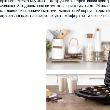
орішниця Mesko MS 3041 – це зручний та ефективний пристрій 
ачинкою. З її допомогою ви зможете приготувати до 24 поло
олодкими чи солоними смаками. Бакелітовий корпус, термоіз
агрівальної пластини забезпечують комфортне та безпечне 