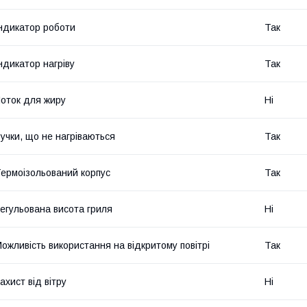
ндикатор роботи
Так
ндикатор нагріву
Так
оток для жиру
Ні
учки, що не нагріваються
Так
ермоізольований корпус
Так
егульована висота гриля
Ні
ожливість використання на відкритому повітрі
Так
ахист від вітру
Ні