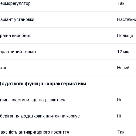
ерморегулятор
Так
аріант установки
Настільн
раїна виробник
Польща
арантійний термін
12 міс
Стан
Новий
Додаткові функції і характеристики
німні пластини, що нагріваються
Ні
берігання додаткових плиток на корпусі
Ні
аявність антипригарного покриття
Так