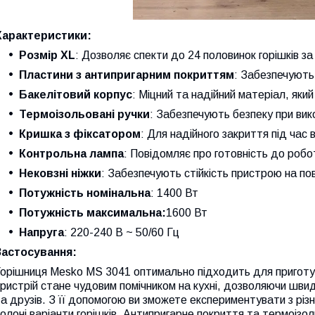
Характеристики:
Розмір XL
: Дозволяє спекти до 24 половинок горішків за
Пластини з антипригарним покриттям
: Забезпечують 
Бакелітовий корпус
: Міцний та надійний матеріал, який
Термоізольовані ручки
: Забезпечують безпеку при вик
Кришка з фіксатором
: Для надійного закриття під час в
Контрольна лампа
: Повідомляє про готовність до робо
Нековзні ніжки
: Забезпечують стійкість пристрою на пов
Потужність номінальна
: 1400 Вт
Потужність максимальна:
1600 Вт
Напруга
: 220-240 В ~ 50/60 Гц
Застосування:
орішниця Mesko MS 3041 оптимально підходить для приготув
ристрій стане чудовим помічником на кухні, дозволяючи швидк
а друзів. З її допомогою ви зможете експериментувати з різн
олоні варіанти горішків. Антипригарне покриття та термоізол