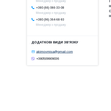
Г
Менеджер з продажу
н
+380 (66) 066-33-08
с
Менеджер з продажу
н
+380 (96) 364-68-93
Менеджер з продажу
akimovmisa@gmail.com
+380509909036