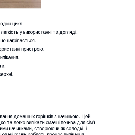
 один цикл.
легкість у використанні та догляді.
 не нагрівається.
ористанні пристрою.
ипікання.
ти.
ерхні.
ання домашніх горішків з начинкою. Цей
о та легко випікати смачні печива для сім'ї
ими начинками, створюючи як солодкі, і
ьовані ручки роблять процес випікання