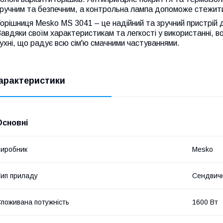
ручним та безпечним, а контрольна лампа допоможе стежити
орішниця Mesko MS 3041 – це надійний та зручний пристрій д
авдяки своїм характеристикам та легкості у використанні, в
ухні, що радує всю сім'ю смачними частуваннями.
арактеристики
Основні
иробник
Mesko
ип приладу
Сендвич
поживана потужність
1600 Вт