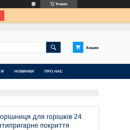
Кошик
Кошик
ТИ
НОВИНКИ
ПРО НАС
орішниця для горішків 24
нтипригарне покриття