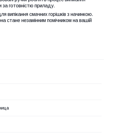
 за готовністю приладу.
ля випікання смачних горішків з начинкою.
она стане незамінним помічником на вашій
ница