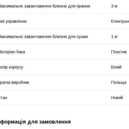
аксимальне завантаження білизни для прання
3 кг
ип управління
Електрон
аксимальне завантаження білизни для сушки
1 кг
атеріал бака
Пластик
олір корпусу
Білий
раїна виробник
Польща
Стан
Новий
нформація для замовлення