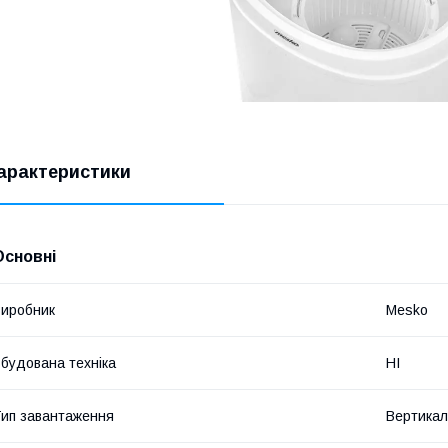
арактеристики
Основні
иробник
Mesko
будована техніка
НІ
ип завантаження
Вертикал