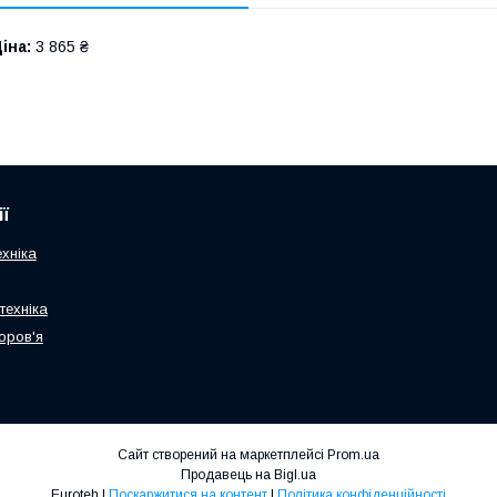
іна:
3 865 ₴
ї
хніка
техніка
оров'я
Сайт створений на маркетплейсі
Prom.ua
Продавець на Bigl.ua
Euroteh |
Поскаржитися на контент
|
Політика конфіденційності