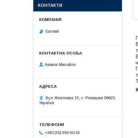
КОНТАКТИ
Euroteh
П
В
т
В
ч
Акімов Михайло
П
т
Т
Вул Жовтнева 15, с. Ромашки 09623,
Україна
+380 (50) 990-90-36