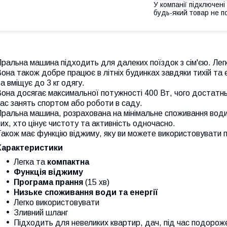
У компанії підключені
будь-який товар не п
ральна машина підходить для далеких поїздок з сім'єю. Лег
она також добре працює в літніх будинках завдяки тихій та 
а вміщує до 3 кг одягу.
она досягає максимальної потужності 400 Вт, чого достатнь
ас занять спортом або роботи в саду.
ральна машина, розрахована на мінімальне споживання води 
их, хто цінує чистоту та активність одночасно.
акож має функцію віджиму, яку ви можете використовувати пі
Характеристики
Легка та
компактна
Функція віджиму
Програма прання
(15 хв)
Низьке споживання води та енергії
Легко використовувати
Зливний шланг
Підходить для невеликих квартир, дач, під час подорож