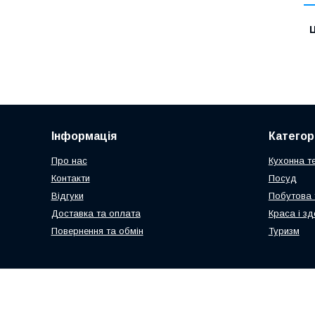
Ц
Інформація
Категорі
Про нас
Кухонна те
Контакти
Посуд
Відгуки
Побутова 
Доставка та оплата
Краса і зд
Повернення та обмін
Туризм