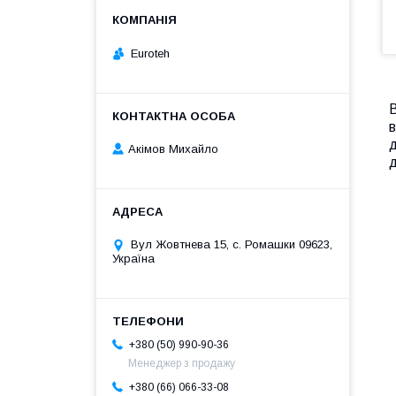
Euroteh
В
д
Акімов Михайло
д
Вул Жовтнева 15, с. Ромашки 09623,
Україна
+380 (50) 990-90-36
Менеджер з продажу
+380 (66) 066-33-08