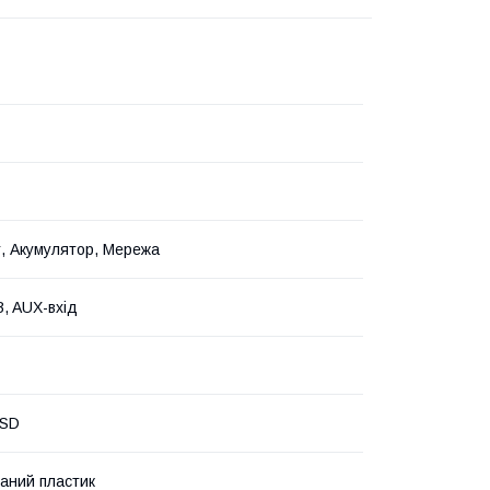
, Акумулятор, Мережа
B, AUX-вхід
 SD
аний пластик