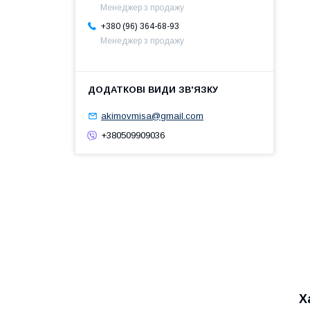
Менеджер з продажу
+380 (96) 364-68-93
Менеджер з продажу
akimovmisa@gmail.com
+380509909036
Х