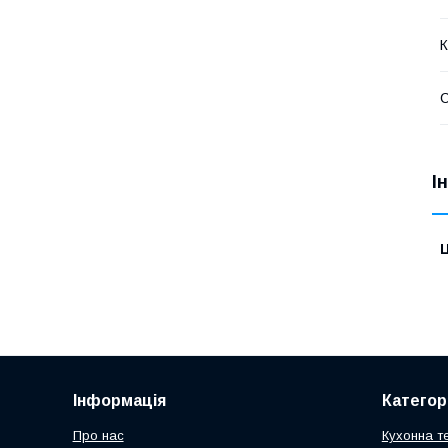
К
І
Ц
Інформація
Категорі
Про нас
Кухонна те