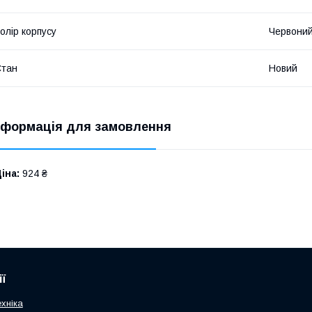
олір корпусу
Червони
Стан
Новий
нформація для замовлення
іна:
924 ₴
ї
хніка