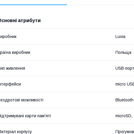
Основні атрибути
иробник
Luxia
раїна виробник
Польща
ип живлення
USB-порт
нтерфейси
micro US
ездротові можливості
Bluetooth
ідтримувані карти пам'яті
microSD,
атеріал корпусу
Прогумов