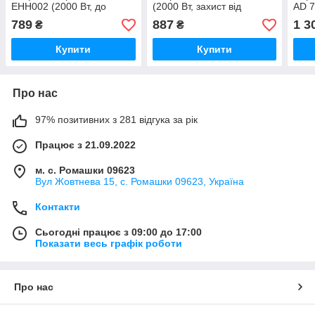
EHH002 (2000 Вт, до
(2000 Вт, захист від
AD 7
20м2, компактний)
перегріву)
комп
789
887
1 3
₴
₴
Купити
Купити
Про нас
97% позитивних з 281 відгука за рік
Працює з 21.09.2022
м. с. Ромашки 09623
Вул Жовтнева 15, с. Ромашки 09623, Україна
Контакти
Сьогодні працює з 09:00 до 17:00
Показати весь графік роботи
Про нас