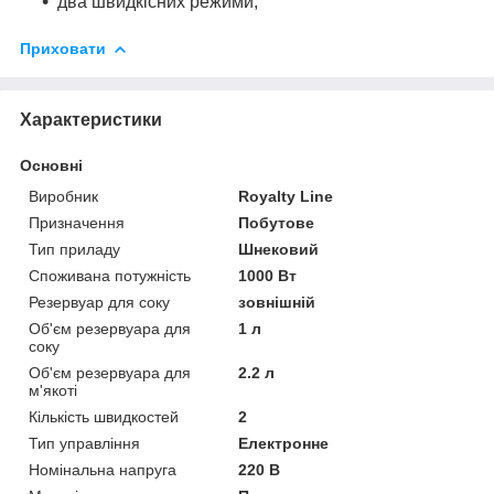
два швидкісних режими;
Приховати
Характеристики
Основні
Виробник
Royalty Line
Призначення
Побутове
Тип приладу
Шнековий
Споживана потужність
1000 Вт
Резервуар для соку
зовнішній
Об'єм резервуара для
1 л
соку
Об'єм резервуара для
2.2 л
м'якоті
Кількість швидкостей
2
Тип управління
Електронне
Номінальна напруга
220 В