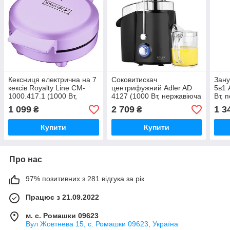
Кексниця електрична на 7
Соковитискач
Зан
кексів Royalty Line CM-
центрифужний Adler AD
5в1 
1000.417.1 (1000 Вт,
4127 (1000 Вт, нержавіюча
Вт, 
антипригарне покриття,
сталь, контейнер для соку
вінч
1 099
2 709
1 3
₴
₴
компактна)
1 л)
турб
Купити
Купити
Про нас
97% позитивних з 281 відгука за рік
Працює з 21.09.2022
м. с. Ромашки 09623
Вул Жовтнева 15, с. Ромашки 09623, Україна