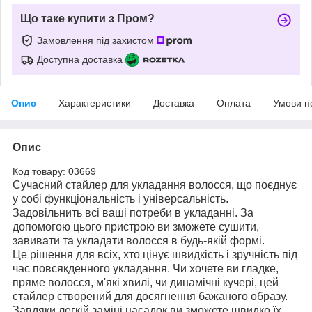
Що таке купити з Пром?
Замовлення під захистом
Доступна доставка
Опис
Характеристики
Доставка
Оплата
Умови п
Опис
Код товару: 03669
Сучасний стайлер для укладання волосся, що поєднує
у собі функціональність і універсальність.
Задовільнить всі ваші потреби в укладанні. За
допомогою цього пристрою ви зможете сушити,
завивати та укладати волосся в будь-якій формі.
Це рішення для всіх, хто цінує швидкість і зручність під
час повсякденного укладання. Чи хочете ви гладке,
пряме волосся, м'які хвилі, чи динамічні кучері, цей
стайлер створений для досягнення бажаного образу.
Завдяки легкій заміні насадок ви зможете швидко їх