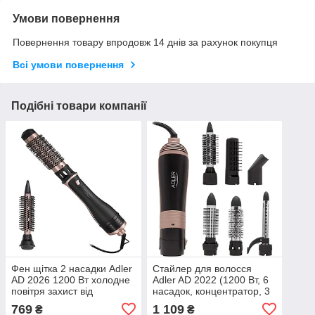
Умови повернення
Повернення товару впродовж 14 днів за рахунок покупця
Всі умови повернення
Подібні товари компанії
Фен щітка 2 насадки Adler
Стайлер для волосся
AD 2026 1200 Вт холодне
Adler AD 2022 (1200 Вт, 6
повітря захист від
насадок, концентратор, 3
перегріву
температурних режими,
769
1 109
₴
₴
чорний)