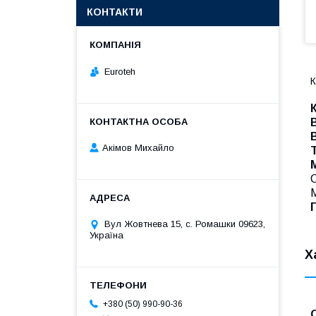
КОНТАКТИ
Euroteh
К
Акімов Михайло
М
Вул Жовтнева 15, с. Ромашки 09623,
Україна
Х
+380 (50) 990-90-36