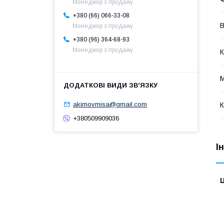
Менеджер з продажу
+380 (66) 066-33-08
В
Менеджер з продажу
+380 (96) 364-68-93
Менеджер з продажу
К
М
akimovmisa@gmail.com
К
+380509909036
І
Ц