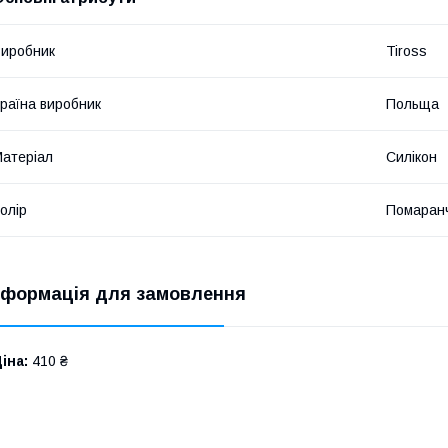
иробник
Tiross
раїна виробник
Польща
атеріал
Силікон
олір
Помаран
нформація для замовлення
іна:
410 ₴