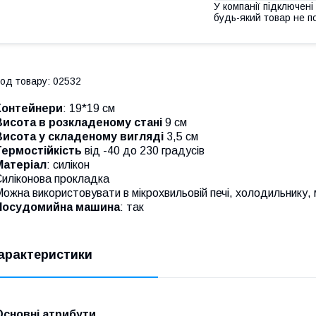
У компанії підключені
будь-який товар не п
од товару: 02532
Контейнери
: 19*19 см
Висота в розкладеному стані
9 см
Висота у складеному вигляді
3,5 см
Термостійкість
від -40 до 230 градусів
Матеріал
: силікон
Силіконова прокладка
ожна використовувати в мікрохвильовій печі, холодильнику, 
Посудомийна машина
: так
арактеристики
Основні атрибути