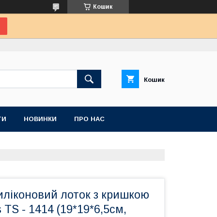
Кошик
Кошик
ТИ
НОВИНКИ
ПРО НАС
иліконовий лоток з кришкою
s TS - 1414 (19*19*6,5см,