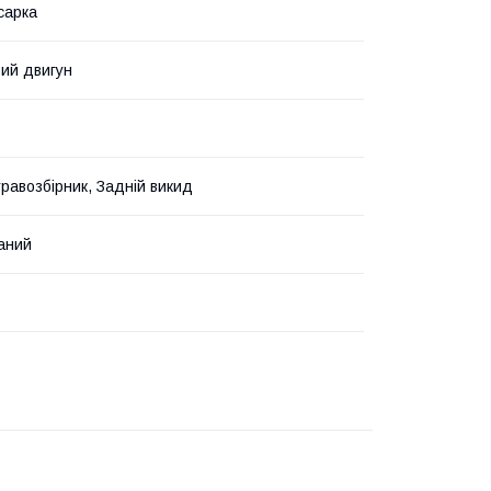
сарка
ий двигун
травозбірник, Задній викид
аний