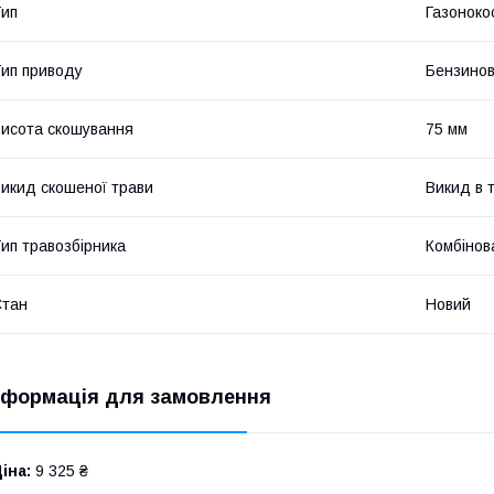
ип
Газоноко
ип приводу
Бензинов
исота скошування
75 мм
икид скошеної трави
Викид в 
ип травозбірника
Комбінов
Стан
Новий
нформація для замовлення
іна:
9 325 ₴