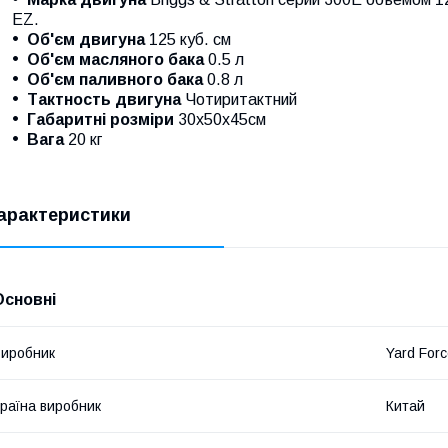
EZ.
Об'єм двигуна
125 куб. см
Об'єм масляного бака
0.5 л
Об'єм паливного бака
0.8 л
Тактность двигуна
Чотиритактний
Габаритні розміри
30х50х45см
Вага
20 кг
арактеристики
Основні
иробник
Yard For
раїна виробник
Китай