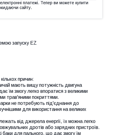
 електронні платежі. Тепер ви можете купити
окидаючи сайту.
стемою запуску EZ
кількох причин:
вичай мають вищу потужність двигуна
ає їм змогу легко впоратися з великими
ими трав'яними покриттями.
сарки не потребують під'єднання до
ручнішими для використання на великих
алежать від джерела енергії, їх можна легко
довжувальних дротів або зарядних пристроїв.
 баки для пального, що дає змогу їм