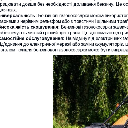
рацювати довше без необхідності доливання бензину. Це осо
ілянках.
Універсальність:
Бензинові газонокосарки можна використов
азонами з нерівним рельєфом або з товстими і щільними трав
Висока якість скошування:
Бензинові газонокосарки зазвича
абезпечують чистий і рівний зріз трави. Це допомагає підтри
Самостійне обслуговування:
На відміну від електричних г
ід'єднання до електричної мережі або заміни акумуляторів, щ
агалом, купівля бензинової газонокосарки може бути виправ