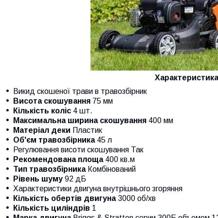
Характеристик
Викид скошеної трави в травозбірник
Висота скошування
75 мм
Кількість коліс
4 шт.
Максимальна ширина скошування
400 мм
Матеріал деки
Пластик
Об'єм травозбірника
45 л
Регулювання висоти скошування Так
Рекомендована площа
400 кв.м
Тип травозбірника
Комбінований
Рівень шуму
92 дБ
Характеристики двигуна внутрішнього згоряння
Кількість обертів двигуна
3000 об/хв
Кількість циліндрів
1
Марка двигуна
Briggs & Stratton серии 300E объемом 12