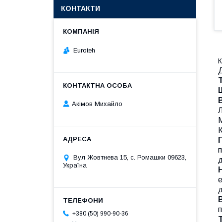
КОНТАКТИ
Euroteh
К
Д
Акімов Михайло
М
К
п
Вул Жовтнева 15, с. Ромашки 09623,
д
Україна
е
д
п
+380 (50) 990-90-36