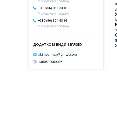
Менеджер з продажу
п
+380 (66) 066-33-08
д
Менеджер з продажу
г
+380 (96) 364-68-93
Менеджер з продажу
з
п
З
akimovmisa@gmail.com
+380509909036