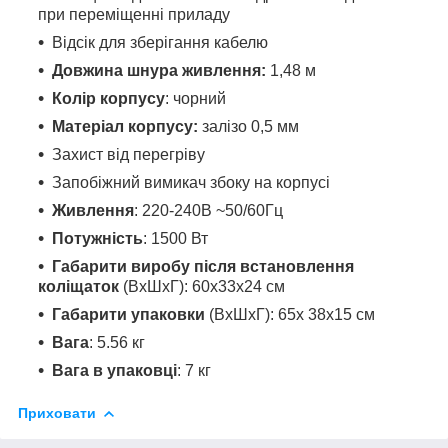
при переміщенні приладу
Відсік для зберігання кабелю
Довжина шнура живлення:
1,48 м
Колір корпусу
: чорний
Матеріал корпусу:
залізо 0,5 мм
Захист від перегріву
Запобіжний вимикач збоку на корпусі
Живлення
: 220-240В ~50/60Гц
Потужність
: 1500 Вт
Габарити виробу після встановлення
коліщаток
(ВхШхГ): 60х33х24 см
Габарити упаковки
(ВхШхГ): 65х 38х15 см
Вага
: 5.56 кг
Вага в упаковці
: 7 кг
Приховати