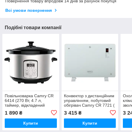
Повернення товару впродовж 14 днів за рахунок покупця
Всі умови повернення
Подібні товари компанії
Повільноварка Camry CR
Конвектор з дистанційним
Охол
6414 (270 Вт, 4.7 л,
управлінням, побутовий
клім
таймер, відкладений
обігрівач Camry CR 7721 (
звол
старт, керамічна чаша,
нагрівач, 1500 Вт, до 25
очищ
1 890
3 415
3 2
₴
₴
мультиварка)
м2)
дому
мобі
Купити
Купити