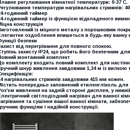
Плавне регулювання кімнатної температури: 0-37 С.
Регулювання температури нагрівальних стрижнів: 40
24-годинний таймер
24-годинний таймер із функцією відкладеного вимкн
Міцна конструкція
Виготовлений із міцного металу з порошковим покри
Елегантне оздоблення впишеться в будь-яку ванну к
Функції безпеки
Захист від перегрівання для повного спокою.
Ступінь захисту IP24, що робить його безпечним для 
Повний монтажний комплект
До комплекту входить повний комплект для настінн
Зручний шнур живлення завдовжки 1,34 м із вилкою т
Специфікація:
14 нагрівальних стрижнів завдовжки 415 мм кожен.
Містить попередньо заповнений етиленгліколь для 
Роз'єм живлення на задній стороні дисплея, у нижні
Електричний світлодіодний нагрівач для ванної кі
нагрівання та сушіння вашої ванної кімнати, забезп
зручним функціям і надійній конструкції.