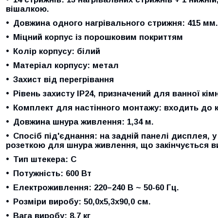
вішалкою.
Довжина одного нагрівального стрижня:
415 мм.
Міцний корпус із порошковим покриттям
Колір корпусу:
білий
Матеріал корпусу:
метал
Захист від перегрівання
Рівень захисту IP24, призначений для ванної кім
Комплект для настінного монтажу:
входить до 
Довжина шнура живлення:
1,34 м.
Спосіб під'єднання:
на задній панелі дисплея, у
розеткою для шнура живлення, що закінчується в
Тип штекера
: C
Потужність:
600 Вт
Електроживлення:
220–240 В ~ 50-60 Гц.
Розміри виробу:
50,0x5,3x90,0 см.
Вага виробу:
8,7 кг