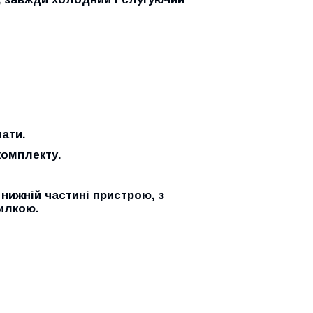
нати.
комплекту.
 нижній частині пристрою, з
илкою.