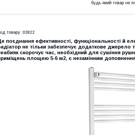
будь-який товар не п
од товару: 03822
Це поєднання ефективності, функціональності й еле
радіатор не тільки забезпечує додаткове джерело т
неабияк скорочує час, необхідний для сушіння рушни
приміщень площею 5-6 м2, є незамінним доповненням