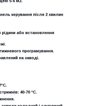
ею 5-6 м2.
ель керування після 2 хвилин
ня рідини або встановлення
жі.
тижневого програмування.
авлений на заводі.
7°C.
стрижнів:
40-70 °C.
кнення.
й, завжди холодний і слугуючий