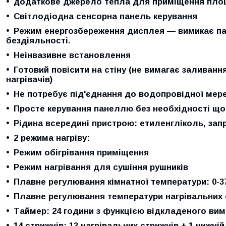
додаткове джерело тепла для приміщення площ
Світлодіодна сенсорна панель керування
Режим енергозбереження дисплея — вимикає пан
бездіяльності.
Неінвазивне встановлення
Готовий повісити на стіну (не вимагає заливан
нагрівачів)
Не потребує під'єднання до водопровідної мере
Просте керування панеллю без необхідності що
Рідина всередині пристрою:
етиленгліколь, запр
2 режима нагріву:
Режим обігрівання приміщення
Режим нагрівання для сушіння рушників
Плавне регулювання кімнатної температури:
0-3
Плавне регулювання температури нагрівальних 
Таймер
: 24 години з функцією відкладеного вим
14 стрижнів:
13 нагрівальних стрижнів + 1 нижні