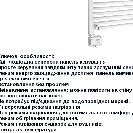
Ключові особливості:
Світлодіодна сенсорна панель керування
Просте керування завдяки інтуїтивно зрозумілій сен
Режим енерго заощадження дисплея:
панель вимика
для економії енергії.
Встановлення без проблем
Неінвазивне встановлення:
можна повісити на стіну
встановлювати нагрівачі.
Не потребує під'єднання до водопровідної мережі.
Універсальні режими нагрівання
Два режими нагрівання для оптимального комфорту
Режим обігрівання приміщення.
Режим нагрівання сушарок для рушників.
Контроль температури