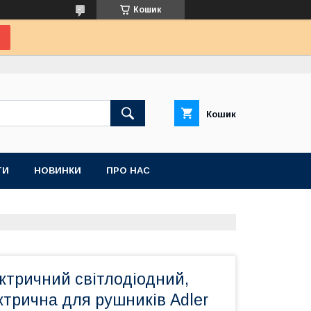
Кошик
Кошик
ТИ
НОВИНКИ
ПРО НАС
ктричний світлодіодний,
трична для рушників Adler