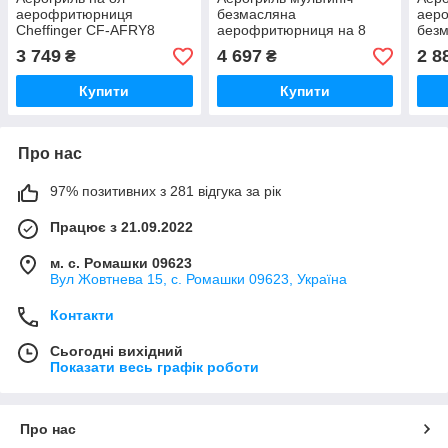
аерофритюрниця
безмасляна
аеро
Cheffinger CF-AFRY8
аерофритюрниця на 8
безм
мультипіч безмасляна
літрів з WiFi
CF-A
3 749
4 697
2 8
₴
₴
сенсорне управління
л, 8
Купити
Купити
Про нас
97% позитивних з 281 відгука за рік
Працює з 21.09.2022
м. с. Ромашки 09623
Вул Жовтнева 15, с. Ромашки 09623, Україна
Контакти
Сьогодні вихідний
Показати весь графік роботи
Про нас