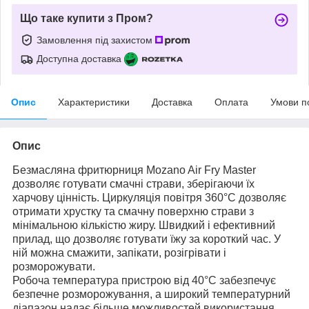
Що таке купити з Пром?
Замовлення під захистом
Доступна доставка
Опис
Характеристики
Доставка
Оплата
Умови п
Опис
Безмасляна фритюрниця Mozano Air Fry Master
дозволяє готувати смачні страви, зберігаючи їх
харчову цінність. Циркуляція повітря 360°C дозволяє
отримати хрустку та смачну поверхню страви з
мінімальною кількістю жиру. Швидкий і ефективний
прилад, що дозволяє готувати їжу за короткий час. У
ній можна смажити, запікати, розігрівати і
розморожувати.
Робоча температура пристрою від 40°C забезпечує
безпечне розморожування, а широкий температурний
діапазон надає більше можливостей використання