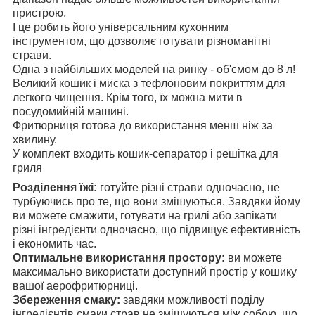
пристрою.
І це робить його універсальним кухонним
інструментом, що дозволяє готувати різноманітні
страви.
Одна з найбільших моделей на ринку - об'ємом до 8 л!
Великий кошик і миска з тефлоновим покриттям для
легкого чищення. Крім того, їх можна мити в
посудомийній машині.
Фритюрниця готова до використання менш ніж за
хвилину.
У комплект входить кошик-сепаратор і решітка для
гриля
Розділення їжі:
готуйте різні страви одночасно, не
турбуючись про те, що вони змішуються. Завдяки йому
ви можете смажити, готувати на грилі або запікати
різні інгредієнти одночасно, що підвищує ефективність
і економить час.
Оптимальне використання простору:
ви можете
максимально використати доступний простір у кошику
вашої аерофритюрниці.
Збереження смаку:
завдяки можливості поділу
інгредієнтів смаки страв не змішуються між собою, що