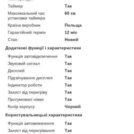
Таймер
Так
Максимальний час
60 хв
установки таймера
Країна виробник
Польща
Гарантійний термін
12 міс
Стан
Новий
Додаткові функції і характеристики
Функція автовідключення
Так
Звуковий сигнал
Так
Дисплей
Так
Підсвічування дисплея
Так
Індикатор роботи
Так
Захист від перегріву
Так
Прогумовані ніжки
Так
Колір корпусу
Чорний
Користувальницькі характеристики
Функція автовимкнення
Так
Захист від перегрівання
Так