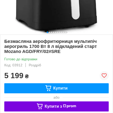
Безмасляна аерофритюрниця мультипіч
аерогриль 1700 Вт 8 л відкладений старт
Mozano AGD/FRY/02#SRE
Готово до відправки
Код: 03912
Роздріб
5 199
₴
Купити
або
Купити з