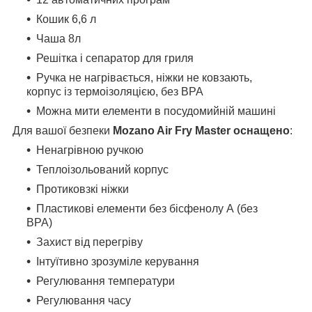
Кошик 6,6 л
Чаша 8л
Решітка і сепаратор для гриля
Ручка не нагрівається, ніжки не ковзають,
корпус із термоізоляцією, без BPA
Можна мити елементи в посудомийній машині
Для вашої безпеки
Mozano Air Fry Master оснащено
:
Ненагрівною ручкою
Теплоізольований корпус
Протиковзкі ніжки
Пластикові елементи без бісфенолу А (без
BPA)
Захист від перегріву
Інтуїтивно зрозуміле керування
Регулювання температури
Регулювання часу