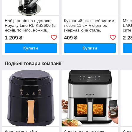
Набір ножів на підставці
Кухонний ніж з ребристим
М'яс
Royalty Line RL-KSS600 (5
лезом 11 см Victorinox
EMGG
ножів, точило, ножниці,
(нержавіюча сталь,
сите
якісний швейцарський)
серейторне лезо,
ковб
1 209
409
2 2
₴
₴
універсальний)
комп
Купити
Купити
Подібні товари компанії
Аерогриль на 8л
Аерогриль мультипіч
Аер