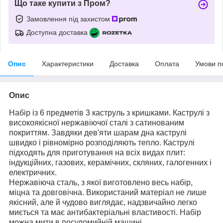
Що таке купити з Пром?
Замовлення під захистом
Доступна доставка
Опис
Характеристики
Доставка
Оплата
Умови п
Опис
Набір із 6 предметів 3 каструль з кришками. Каструлі з
високоякісної нержавіючої сталі з сатинованим
покриттям. Завдяки дев'яти шарам дна каструлі
швидко і рівномірно розподіляють тепло. Каструлі
підходять для приготування на всіх видах плит:
індукційних, газових, керамічних, скляних, галогенних і
електричних.
Нержавіюча сталь, з якої виготовлено весь набір,
міцна та довговічна. Використаний матеріал не лише
якісний, але й чудово виглядає, надзвичайно легко
миється та має антибактеріальні властивості. Набір
можна мити в посудомийній машині.