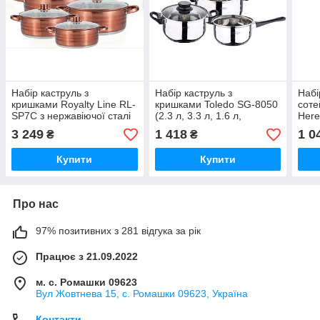
Набір каструль з
Набір каструль з
Набі
кришками Royalty Line RL-
кришками Toledo SG-8050
соте
SP7C з нержавіючої сталі
(2.3 л, 3.3 л, 1.6 л,
Here
широкі ємності
нержавіюча сталь,
см і
3 249
1 418
1 0
₴
₴
потовщене дно)
стал
Купити
Купити
Про нас
97% позитивних з 281 відгука за рік
Працює з 21.09.2022
м. с. Ромашки 09623
Вул Жовтнева 15, с. Ромашки 09623, Україна
Контакти