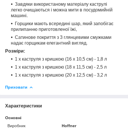
Завдяки використаному матеріалу каструлі
легко очищаються і можна мити в посудомийній
машині.
Горщики мають всередині шар, який запобігає
прилипанню приготовленої їжі,
Сатинове покриття з 3 глянцевими смужками
надає горщикам елегантний вигляд.
Розміри:
1 х каструля з кришкою (16 х 10,5 см) - 1,8 л
1 х каструля з кришкою (18 х 11,5 см) - 2,5 л
1 х каструля з кришкою (20 х 12,5 см) - 3,2 л
Приховати
Характеристики
Основні
Виробник
Hoffner