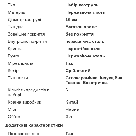
Тип
Набір каструль
Матеріал
Нержавіюча сталь
Діаметр каструлі
16 см
Тип дна
Багатошарове
Зовнішнє покриття
без покриття
Внутрішнє покриття
нержавіюча сталь
Кришка
жаростійке скло
Ручка
Нержавіюча сталь
Мірна шкала
Так
Колір
Сріблястий
Тип плити
Склокерамічна, Індукційна,
Газова, Електрична
Кількість предметів в
6
наборі
Країна виробник
Китай
Стан
Новий
Об`єм
2 л
Додаткові характеристики
Потовщене дно
Так