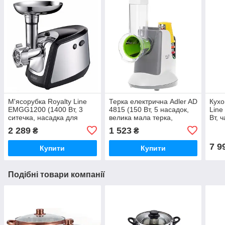
М'ясорубка Royalty Line
Терка електрична Adler AD
Кухо
EMGG1200 (1400 Вт, 3
4815 (150 Вт, 5 насадок,
Line
ситечка, насадка для
велика мала терка,
Вт, 
ковбасок, реверс,
ломтерізка, терка на
стал
2 289
1 523
₴
₴
компактна)
дируни, компактна)
м'яс
7 9
Купити
Купити
Подібні товари компанії