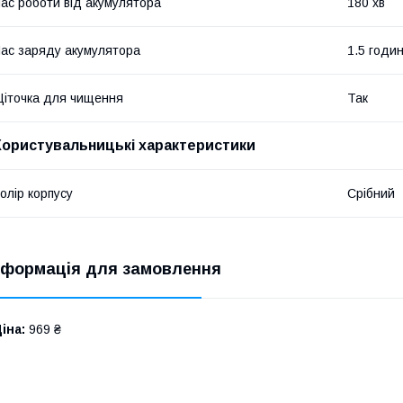
ас роботи від акумулятора
180 хв
ас заряду акумулятора
1.5 годи
іточка для чищення
Так
Користувальницькі характеристики
олір корпусу
Срібний
нформація для замовлення
іна:
969 ₴