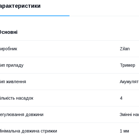
арактеристики
Основні
иробник
Zilan
ип приладу
Тример
ип живлення
Акумулят
ількість насадок
4
егулювання довжини
Змінні н
інімальна довжина стрижки
1 мм