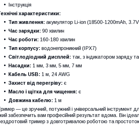
Інструкція
Технічні характеристики:
Тип живлення:
акумулятор Li-ion (18500-1200mAh, 3.7V
Час зарядки:
90 хвилин
Час роботи:
160-180 хвилин
Тип корпусу:
водонепроникний (IPX7)
Світлодіодний дисплей:
так, з індикатором заряду т
Насадки:
1 мм, 3 мм, 5 мм, 7 мм
Кабель USB:
1 м, 24 AWG
Захист від перегріву:
є
Масло і щітка для чищення:
є
Довжина кабелю:
1 м
ример — це зручний, потужний і універсальний інструмент д
кий забезпечить вам професійний результат вдома. Він ідеал
бездротовий тример з довготривалою роботою та простотою