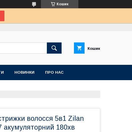
Кошик
Кошик
ТИ
НОВИНКИ
ПРО НАС
трижки волосся 5в1 Zilan
7 акумуляторний 180хв