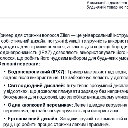
У компанії підключені
будь-який товар не п
ример для стрижки волосся Zilan — це універсальний інстру
 собі стильний дизайн, потужні функції та зручність викорис
ідходить для стрижки волосся, а також для корекції бороди т
одонепроникність (IPX7) дозволяють використовувати його не
олосся, що робить його чудовим вибором для будь-яких умо
Основні переваги:
Водонепроникний (IPX7):
Тример має захист від води,
водою після використання. Це забезпечує легкість у догляд
Світлодіодний дисплей:
Інтуїтивно зрозумілий диспле
у відсотках, що дозволяє планувати зарядку без неприємни
блокування для подорожі, що запобігає випадковому вмика
Один кнопковий перемикач:
Легке і швидке керуванн
перемикача, що забезпечує зручність при використанні.
Ергономічний дизайн:
Завдяки зручній та компактній 
руці, що робить процес стрижки легким і приємним.