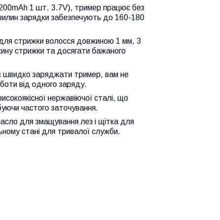
1200mAh 1 шт. 3.7V), тример працює без
хвилин зарядки забезпечують до 160-180
для стрижки волосся довжиною 1 мм, 3
жину стрижки та досягати бажаного
є швидко заряджати тример, вам не
боти від одного заряду.
високоякісної нержавіючої сталі, що
ебуючи частого заточування.
масло для змащування лез і щітка для
ному стані для тривалої служби.