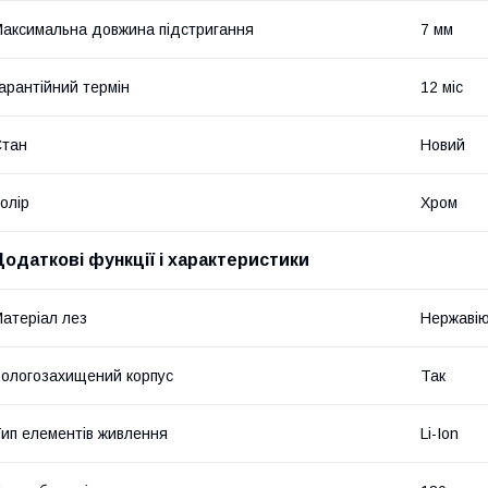
аксимальна довжина підстригання
7 мм
арантійний термін
12 міс
Стан
Новий
олір
Хром
Додаткові функції і характеристики
атеріал лез
Нержавію
ологозахищений корпус
Так
ип елементів живлення
Li-Ion