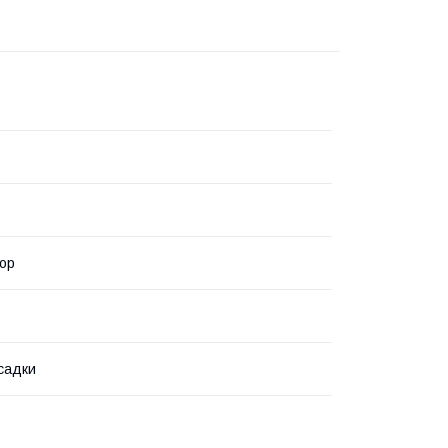
ор
асадки