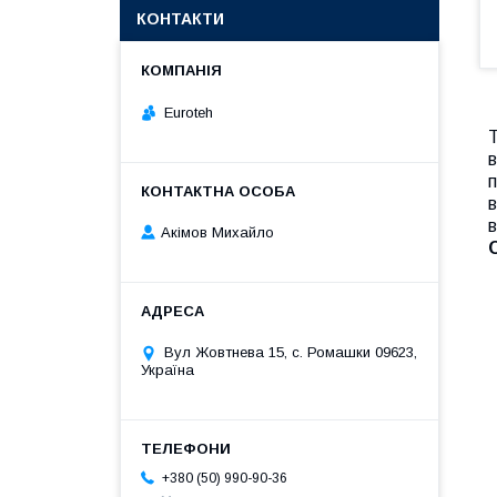
КОНТАКТИ
Euroteh
Т
в
п
в
в
Акімов Михайло
Вул Жовтнева 15, с. Ромашки 09623,
Україна
+380 (50) 990-90-36