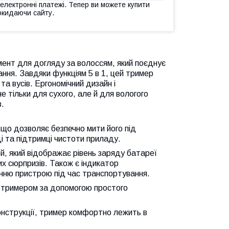
 електронні платежі. Тепер ви можете купити
окидаючи сайту.
мент для догляду за волоссям, який поєднує
тання. Завдяки функціям 5 в 1, цей тример
а вусів. Ергономічний дизайн і
 тільки для сухого, але й для вологого
в.
 що дозволяє безпечно мити його під
і та підтримці чистоти приладу.
й, який відображає рівень заряду батареї
х сюрпризів. Також є індикатор
нню пристрою під час транспортування.
я тримером за допомогою простого
конструкції, тример комфортно лежить в